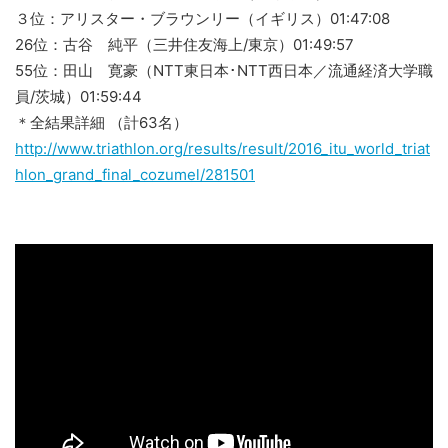
３位：アリスター・ブラウンリー（イギリス）01:47:08
26位：古谷 純平（三井住友海上/東京）01:49:57
55位：田山 寛豪（NTT東日本･NTT西日本／流通経済大学職
員/茨城）01:59:44
＊全結果詳細 （計63名）
http://www.triathlon.org/results/result/2016_itu_world_triat
hlon_grand_final_cozumel/281501