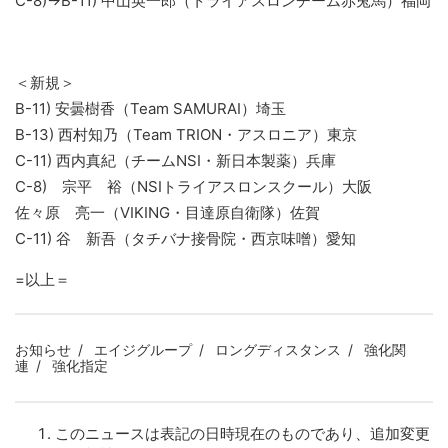
C-8)→B-11) 中山英一郎（トライアスロンチーム赤兎馬）福岡
＜新規＞
B-11) 安曇樹香（Team SAMURAI）埼玉
B-13) 西村知乃（Team TRION・アスロニア）東京
C-11) 西内真紀（チームNSI・新日本製薬）兵庫
C-8) 宗平 裕（NSIトライアスロンスクール）大阪
佐々原 亮一（VIKING・目達原自衛隊）佐賀
C-11) 谷 新吾（タチバナ接骨院・西京味噌）愛知
=以上＝
お知らせ
エイジグループ
ロングディスタンス
強化関
連
強化指定
このニュースは表記の日時現在のものであり、追加変更