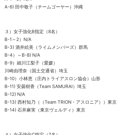
A-6) 田中敬子（チームゴーヤー）沖縄
３）女子強化B指定（8名）
B-1～2）N/A
B-3) 酒井絵美（ライムメンバーズ）群馬
B-4）～B-8) N/A
B-9）細川江梨子（愛媛）
川崎由理奈（国土交通省）埼玉
B-10）小林恵（庄内トライアスロン協会）山形
B-11) 安曇樹香（Team SAMURAI）埼玉
B-12) N/A
B-13) 西村知乃（（Team TRION・アスロニア））東京
B-14) 石井麻実（東京ヴェルディ）東京
４）女子強化C指定（7名）