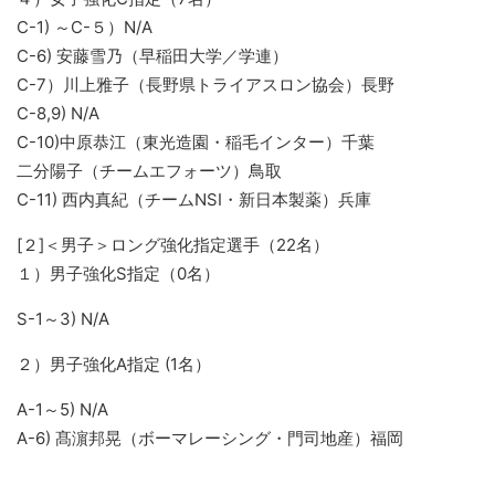
C-1) ～C-５）N/A
C-6) 安藤雪乃（早稲田大学／学連）
C-7）川上雅子（長野県トライアスロン協会）長野
C-8,9) N/A
C-10)中原恭江（東光造園・稲毛インター）千葉
二分陽子（チームエフォーツ）鳥取
C-11) 西内真紀（チームNSI・新日本製薬）兵庫
[２]＜男子＞ロング強化指定選手（22名）
１）男子強化S指定（0名）
S-1～3) N/A
２）男子強化A指定 (1名）
A-1～5) N/A
A-6) 髙濵邦晃（ボーマレーシング・門司地産）福岡