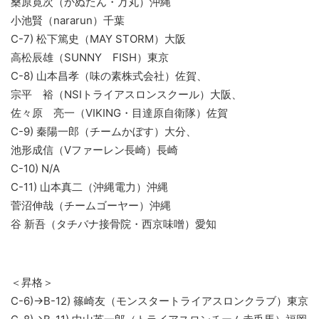
桑原寛次（かぬたん・万丸）沖縄
小池賢（nararun）千葉
C-7) 松下篤史（MAY STORM）大阪
高松辰雄（SUNNY FISH）東京
C-8) 山本昌孝（味の素株式会社）佐賀、
宗平 裕（NSIトライアスロンスクール）大阪、
佐々原 亮一（VIKING・目達原自衛隊）佐賀
C-9) 秦陽一郎（チームかぼす）大分、
池形成信（Vファーレン長崎）長崎
C-10) N/A
C-11) 山本真二（沖縄電力）沖縄
菅沼伸哉（チームゴーヤー）沖縄
谷 新吾（タチバナ接骨院・西京味噌）愛知
＜昇格＞
C-6)→B-12) 篠崎友（モンスタートライアスロンクラブ）東京