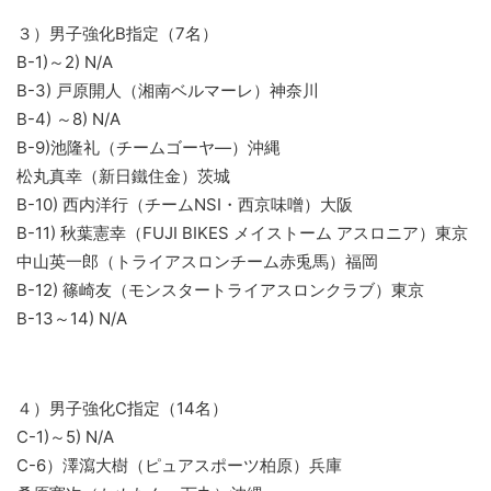
３）男子強化B指定（7名）
B-1)～2) N/A
B-3) 戸原開人（湘南ベルマーレ）神奈川
B-4) ～8) N/A
B-9)池隆礼（チームゴーヤ―）沖縄
松丸真幸（新日鐵住金）茨城
B-10) 西内洋行（チームNSI・西京味噌）大阪
B-11) 秋葉憲幸（FUJI BIKES メイストーム アスロニア）東京
中山英一郎（トライアスロンチーム赤兎馬）福岡
B-12) 篠崎友（モンスタートライアスロンクラブ）東京
B-13～14) N/A
４）男子強化C指定（14名）
C-1)～5) N/A
C-6）澤瀉大樹（ピュアスポーツ柏原）兵庫