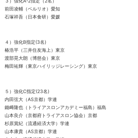
３）強化A-2指定（2名）
前田凌輔（ベルリオ）愛知
石塚祥吾（日本食研）愛媛
４）強化B指定(3名)
椿浩平（三井住友海上）東京
渡部晃大朗（博慈会）東京
梅田祐輝（東京ハイリッジレーシング）東京
５）強化C指定(23名)
内田弦大（AS京都）学連
鋤﨑隆也（トライアスロンアカデミー福島）福島
山本良介（京都府トライアスロン協会）京都
杉原賞紀（流通経済大学）学連
山本康貴（AS京都）学連