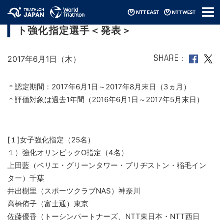
メ
2017年第3期JTUトライアスロン・エリー
ニ
ト強化指定選手＜発表＞
ュ
ー
2017年6月1日（木）
SHARE
＊認定期間：2017年6月1日～2017年8月末日（3ヵ月）
＊評価対象は過去1年間（2016年6月1日～2017年5月末日）
[１]女子強化指定（25名）
１）強化オリンピックO指定（4名）
上田藍（ペリエ・グリーンタワー・ブリヂストン・稲毛イン
ター）千葉
井出樹里（スポーツクラブNAS）神奈川
高橋侑子（富士通）東京
佐藤優香（トーシンパートナーズ、NTT東日本・NTT西日