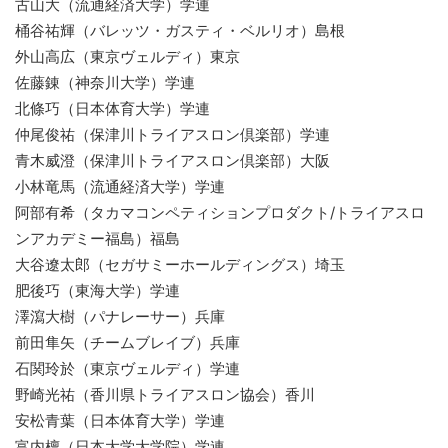
古山大（流通経済大学）学連
桶谷祐輝（バレッツ・ガスティ・ベルリオ）島根
外山高広（東京ヴェルディ）東京
佐藤錬（神奈川大学）学連
北條巧（日本体育大学）学連
仲尾俊祐（保津川トライアスロン倶楽部）学連
青木威澄（保津川トライアスロン倶楽部）大阪
小林竜馬（流通経済大学）学連
阿部有希（タカマコンペティションプロダクト/トライアスロ
ンアカデミー福島）福島
大谷遼太郎（セガサミーホールディングス）埼玉
肥後巧（東海大学）学連
澤瀉大樹（パナレーサー）兵庫
前田隼矢（チームブレイブ）兵庫
石関玲於（東京ヴェルディ）学連
野崎光祐（香川県トライアスロン協会）香川
安松青葉（日本体育大学）学連
富内檀（日本大学大学院）学連