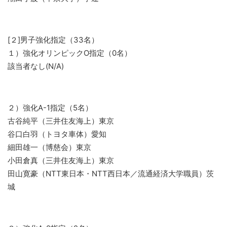
[２]男子強化指定（33名）
１）強化オリンピックO指定（0名）
該当者なし(N/A)
２）強化A-1指定（5名）
古谷純平（三井住友海上）東京
谷口白羽（トヨタ車体）愛知
細田雄一（博慈会）東京
小田倉真（三井住友海上）東京
田山寛豪（NTT東日本・NTT西日本／流通経済大学職員）茨
城