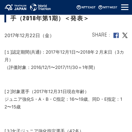
メ
JTUトライアスロン・ジュニア強化指定選
ニ
手（2018年第1期）＜発表＞
ュ
ー
2017年12月22日（金）
SHARE
[１]認定期間(共通)：2017年12月1日〜2018年２月末日（3カ
月）
（評価対象：2016/12/1〜2017/11/30＝1年間）
[２]対象選手（2017年12月31日現在年齢）
ジュニア強化S・A・B・C指定：16〜19歳、同D・E指定：1
2〜15歳
[３]女子ジュニア強化指定選手（42名）