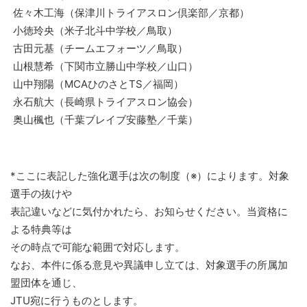
佐々木工海（保津川トライアスロン倶楽部／京都）
小徳玲央（米子北斗中学校／鳥取）
古田元基（チームエフォーツ／鳥取）
山根慧希（下関市立勝山中学校／山口）
山中翔陽（MCAひのさとTS／福岡）
永石航大（長崎県トライアスロン協会）
奥山楓也（千葉ブレイブ安藤塾／千葉）
*ここに表記した強化選手は次の制度（※）によります。対象
選手の抜けや
表記違いなどに気付かれたら、お知らせください。当資格に
よる特典等は
その時点で可能な範囲で対応します。
なお、本件に係る意見や異議申し立ては、対象選手の所属加
盟団体を通じ、
JTU宛に行うものとします。