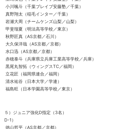
小川颯斗（千葉ブレイブ安藤塾／千葉）
真野翔太（稲毛インター／千葉）
岩瀬大周（チームケンズ山梨／山梨）
甲斐瑠夏（明法高等学校／東京）
秋野匠真（AS京都／石川）
大久保洋哉（AS京都／京都）
水口迅（AS京都／京都）
赤穂泰斗（兵庫県立兵庫工業高等学校／兵庫）
黒尾丸智拓（ウィングスTC／福岡）
立花匠（福岡県連合／福岡）
清水祐谷（日本大学／学連）
福島旺（日本学園高等学校／東京）
５）ジュニア強化D指定（3名）
D-1）
徳山哲平（AS京都／京都）