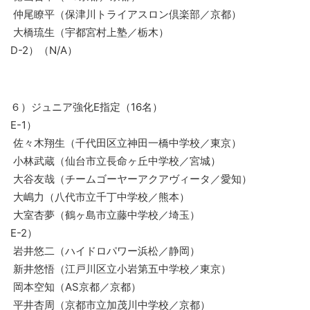
仲尾瞭平（保津川トライアスロン倶楽部／京都）
大橋琉生（宇都宮村上塾／栃木）
D-2）（N/A）
６）ジュニア強化E指定（16名）
E-1）
佐々木翔生（千代田区立神田一橋中学校／東京）
小林武蔵（仙台市立長命ヶ丘中学校／宮城）
大谷友哉（チームゴーヤーアクアヴィータ／愛知）
大嶋力（八代市立千丁中学校／熊本）
大室杏夢（鶴ヶ島市立藤中学校／埼玉）
E-2）
岩井悠二（ハイドロパワー浜松／静岡）
新井悠悟（江戸川区立小岩第五中学校／東京）
岡本空知（AS京都／京都）
平井杏周（京都市立加茂川中学校／京都）