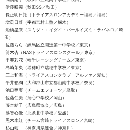
伊藤咲麗（秋田SS／秋田）
長正明日翔（トライアスロンアカデミー福島／福島）
増渕日菜（宇都宮村上塾／栃木）
船橋星来（スミダ・エイダイ・パールイズミ・ラバネロ／埼
玉）
佐藤らら（練馬区立開進第一中学校／東京）
筒木杏（NASトライアスロンスクール／東京）
甲斐彩花（輪千レーシングチーム／東京）
島崎茉央（瑞穂町立瑞穂中学校／東京）
三上和海（トライアスロンクラブ アルファ／愛知）
平井彩絢（大和郡山市立郡山南中学校／奈良）
池口亜実（チームエフォーツ／鳥取）
佐藤仁美（清心中学校／岡山）
藤本結子（広島県協会／広島）
越智心優（北条北中学校／愛媛）
黒木李紅（チーム宮崎トライアスロン／宮崎）
杉山藍 （神奈川県連合／神奈川）