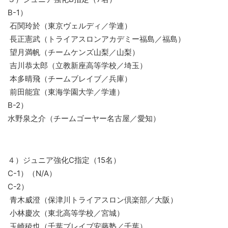
B-1）
石関玲於（東京ヴェルディ／学連）
長正憲武（トライアスロンアカデミー福島／福島）
望月満帆（チームケンズ山梨／山梨）
吉川恭太郎（立教新座高等学校／埼玉）
本多晴飛（チームブレイブ／兵庫）
前田能宜（東海学園大学／学連）
B-2）
水野泉之介（チームゴーヤー名古屋／愛知）
４）ジュニア強化C指定（15名）
C-1）（N/A）
C-2）
青木威澄（保津川トライアスロン倶楽部／大阪）
小林慶次（東北高等学校／宮城）
玉崎稜也（千葉ブレイブ安藤塾／千葉）