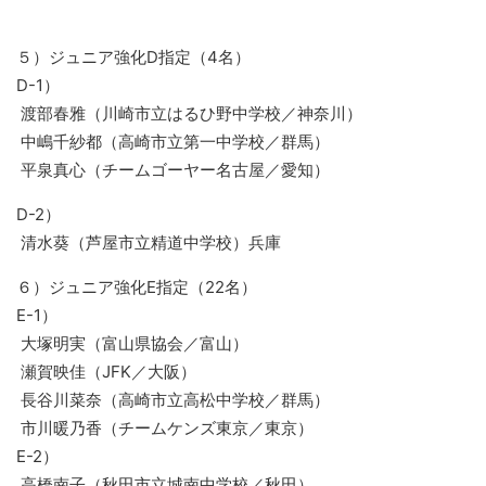
５）ジュニア強化D指定（4名）
D-1）
渡部春雅（川崎市立はるひ野中学校／神奈川）
中嶋千紗都（高崎市立第一中学校／群馬）
平泉真心（チームゴーヤー名古屋／愛知）
D-2）
清水葵（芦屋市立精道中学校）兵庫
６）ジュニア強化E指定（22名）
E-1）
大塚明実（富山県協会／富山）
瀬賀映佳（JFK／大阪）
長谷川菜奈（高崎市立高松中学校／群馬）
市川暖乃香（チームケンズ東京／東京）
E-2）
高橋南子（秋田市立城南中学校／秋田）