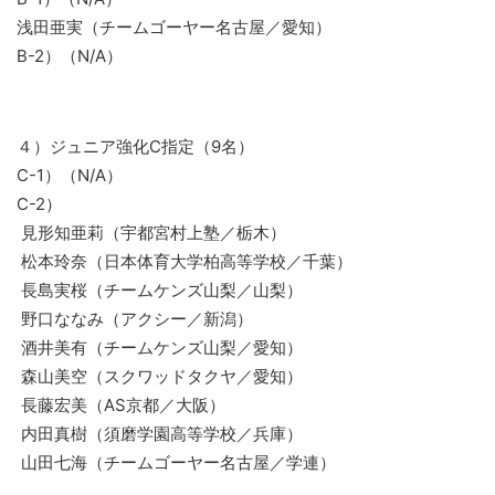
浅田亜実（チームゴーヤー名古屋／愛知）
B-2）（N/A）
４）ジュニア強化C指定（9名）
C-1）（N/A）
C-2）
見形知亜莉（宇都宮村上塾／栃木）
松本玲奈（日本体育大学柏高等学校／千葉）
長島実桜（チームケンズ山梨／山梨）
野口ななみ（アクシー／新潟）
酒井美有（チームケンズ山梨／愛知）
森山美空（スクワッドタクヤ／愛知）
長藤宏美（AS京都／大阪）
内田真樹（須磨学園高等学校／兵庫）
山田七海（チームゴーヤー名古屋／学連）