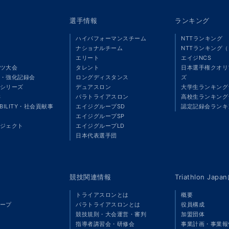
選手情報
ランキング
ハイパフォーマンスチーム
NTTランキング
ナショナルチーム
NTTランキング
エリート
エイジNCS
ツ大会
タレント
日本選手権クオリ
・強化記録会
ロングディスタンス
ズ
シリーズ
デュアスロン
大学生ランキング
S
パラトライアスロン
高校生ランキング
ABILITY・社会貢献事
エイジグループSD
認定記録会ランキ
エイジグループSP
ジェクト
エイジグループLD
」
日本代表選手団
競技関連情報
Triathlon Ja
トライアスロンとは
概要
ープ
パラトライアスロンとは
役員構成
競技規則・大会運営・審判
加盟団体
指導者講習会・研修会
事業計画・事業報