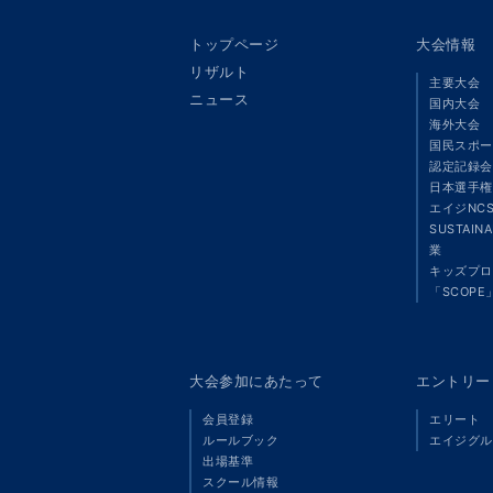
トップページ
大会情報
リザルト
主要大会
ニュース
国内大会
海外大会
国民スポー
認定記録会
日本選手権
エイジNC
SUSTAIN
業
キッズプロ
「SCOPE
大会参加にあたって
エントリー
会員登録
エリート
ルールブック
エイジグル
出場基準
スクール情報