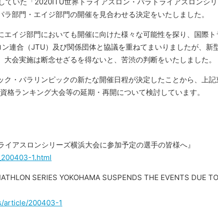
予定していた「2020ITU世界トライアスロン・パラトライアスロンシ
パラ部門・エイジ部門の開催を見合わせる決定をいたしました。
にエイジ部門においても開催に向けた様々な可能性を探り、国際ト
ロン連合（JTU）及び関係団体と協議を重ねてまいりましたが、新
、大会実施は断念せざるを得ないと、苦渋の判断をいたしました。
ック・パラリンピックの新たな開催日程が決定したことから、上記
資格ランキング大会等の延期・再開について検討しています。
ラトライアスロンシリーズ横浜大会に参加予定の選手の皆様へ』
s_200403-1.html
ATHLON SERIES YOKOHAMA SUSPENDS THE EVENTS DUE T
s/article/200403-1