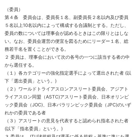
（委員）
第４条 委員会は、委員長１名、副委員長２名以内及び委員
５名以上10名以内によって構成する合議制とする。ただし、
委員の数については理事会が認めるときはこの限りとはしな
い。なお、委員会運営の便宜を図るためにリーダー１名、総
務若干名を置くことができる。
２ 委員は、理事会において次の各号の一つに該当する者の中
から選任する。
（１）各カテゴリーの強化指定選手によって選出された者 (以
下「選出委員」という。)
（２）ワールドトライアスロンアスリート委員会、アジアト
ライアスロン同盟（ASTC)アスリート委員会、日本オリンピ
ック委員会（JOC)、日本パラリンピック委員会（JPC)のいず
れかの委員である者
（３）アスリートの意見を代表すると認められ指名された者
(以下「指名委員」という。)
３ 委員は、JTU諸規程及び選手に係る規程・基準に準じた選