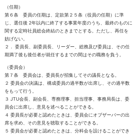
（任期）
第６条 委員の任期は、定款第２５条（役員の任期）に準
じ、選任後 2年以内に終了する事業年度のうち、最終のものに
関する定時社員総会終結のときまでとする。ただし、再任を
妨げない。
２． 委員長、副委員長、リーダー、総務及び委員は、その任
期満了後も後任者が就任するまでの間はその職務を負う。
（委員会）
第７条 委員会は、委員長が招集してその議長となる。
２ 委員会の決議は、構成委員の過半数が出席し、その過半数
をもって行う。
３ JTU会長、副会長、専務理事、担当理事、事務局長は、委
員会に出席し、意見を述べることができる。
４ 委員長が必要と認めたときは、委員会にオブザーバーの出
席を求め、その意見を聴取することができる。
５ 委員会が必要と認めたときは、分科会を設けることができ