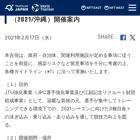
メ
第5回JTUパラトライアスロン強化合宿
ニ
（2021/沖縄）開催案内
ュ
ー
2021年2月17日（水）
SHARE
本合宿は、政府・自治体、関連利用施設が定める事項に従う
ことを前提に、感染リスクなど留意事項を十分に考慮の上、
各種ガイドライン（※1）に沿って実施いたします。
［１］目的
JTU強化事業（JPC選手強化事業及び江副記念リクルート財団
助成事業）として、温暖な気候の元、選手が集中してトレー
ニングできる環境下での、2021シーズンに向けた3種目各々
の泳ぎ込み・乗り込み・走り込みを通して競技力向上を図
る。
［２］開催期間・場所