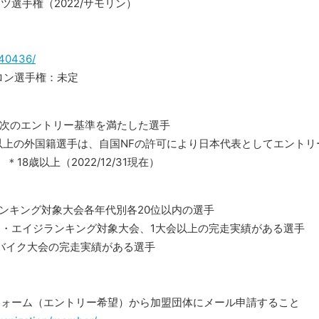
選手権（2022/サモリン）
/40436/
スロン選手権：未定
者で次のエントリー基準を満たした選手
以上の外国籍選手は、自国NFの許可により日本代表としてエントリ
8歳以上（2022/12/31現在）
ランキング対象大会各年代別各20位以内の選手
タンス・エイジランキング対象大会、1大会以上の完走実績がある選手
クアバイク大会の完走実績がある選手
フォーム（エントリー希望）から加盟団体にメール申請すること