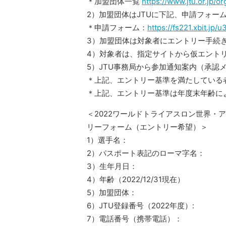
＊加盟団体一覧
https://www.jtu.or.jp/o
2）加盟団体はJTUに下記、申請フォー
＊申請フォーム：
https://fs221.xbit.jp/
3）加盟団体は対象者にエントリー手続
4）対象者は、指定サイトから仮エント
5）JTU事務局から参加通知案内（承認
＊上記、エントリー基準を満たしている
＊上記、エントリー基準は年度末年齢に
＜2022ワールドトライアスロン世界
リーフォーム（エントリー希望）＞
1）選手名：
2）パスポート表記のローマ字名：
3）生年月日：
4）年齢（2022/12/31現在）
5）加盟団体：
6）JTU登録番号（2022年度）:
7）電話番号（携帯電話）：