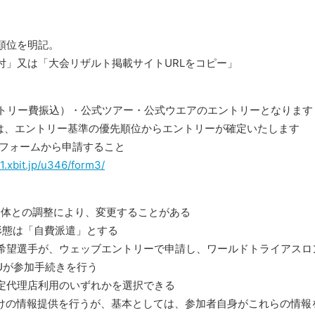
順位を明記。
付」又は「大会リザルト掲載サイトURLをコピー」
ントリー費振込）・公式ツアー・公式ウエアのエントリーとなります
合は、エントリー基準の優先順位からエントリーが確定いたします
請フォームから申請すること
21.xbit.jp/u346/form3/
団体との調整により、変更することがある
形態は「自費派遣」とする
希望選手が、ウェッブエントリーで申請し、ワールドトライアスロ
TUが参加手続きを行う
定代理店利用のいずれかを選択できる
だけの情報提供を行うが、基本としては、参加者自身がこれらの情報