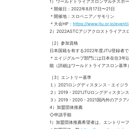
1）ワールドトライアスロンマルチスポーツ
＊開催日：2022年8月17日〜21日
＊開催地：スロベニア／サモリン
＊大会HP：
https://www.jtu.or.jp/event
2）2022ASTCアジアクロストライア
［2］参加資格
日本国籍を有する2022年度JTU登録
＊エイジグループ部門には日本在住3年
能（詳細はワールドトライアスロン基準）＊1
［3］エントリー基準
１）2021ロングディスタンス・エイジ
２）2019・2021JTUロングディス
３）2019・2020・2021国内外のア
4）加盟団体推薦
◇申請手順
1）加盟団体推薦希望者は、エントリー