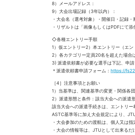
8）メールアドレス：
9）大会出場記録（3年以内）：
・大会名（選考対象）・開催日・記録・
・リザルトは「画像もしくはPDFにて添
◇各種エントリー手順
1）仮エントリー2）本エントリー（エ
2）各カテゴリー定員20名を超えた場
3) 派遣依頼書が必要な選手は下記、申
＊派遣依頼書申請フォーム：
https://fs2
［4］注意事項とお願い
1）当基準は、関連基準の変更・関係各
2）派遣形態と条件：該当大会への派遣
該当大会への派遣手続きは、エントリー
ASTC基準等に加え大会規定により、J
・大会参加のための渡航は、個人又は指
・大会の情報等は、JTUとして出来る