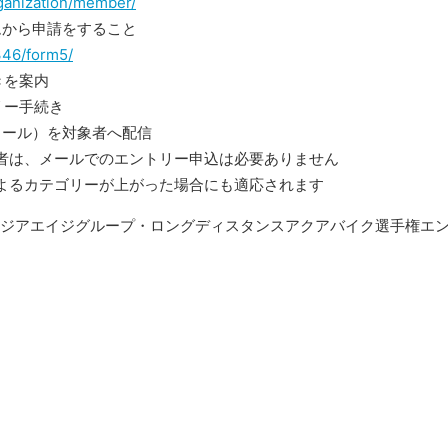
rganization/member/
ムから申請をすること
u346/form5/
きを案内
リー手続き
メール）を対象者へ配信
者は、メールでのエントリー申込は必要ありません
よるカテゴリーが上がった場合にも適応されます
・アジアエイジグループ・ロングディスタンスアクアバイク選手権エ