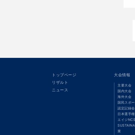
トップページ
大会情報
リザルト
主要大会
ニュース
国内大会
海外大会
国民スポー
認定記録会
日本選手権
エイジNC
SUSTAIN
業