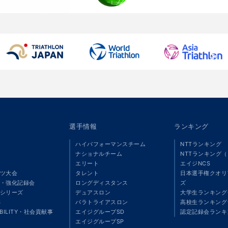
選手情報
ランキング
ハイパフォーマンスチーム
NTTランキング
ナショナルチーム
NTTランキング
エリート
エイジNCS
ツ大会
タレント
日本選手権クオリ
・強化記録会
ロングディスタンス
ズ
シリーズ
デュアスロン
大学生ランキング
S
パラトライアスロン
高校生ランキング
ABILITY・社会貢献事
エイジグループSD
認定記録会ランキ
エイジグループSP