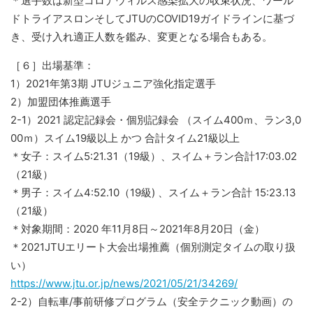
＊選手数は新型コロナウィルス感染拡大の収束状況、ワール
ドトライアスロンそしてJTUのCOVID19ガイドラインに基づ
き、受け入れ適正人数を鑑み、変更となる場合もある。
［６］出場基準：
1）2021年第3期 JTUジュニア強化指定選手
2）加盟団体推薦選手
2-1）2021 認定記録会・個別記録会 （スイム400ｍ、ラン3,0
00ｍ）スイム19級以上 かつ 合計タイム21級以上
＊女子：スイム5:21.31（19級）、スイム＋ラン合計17:03.02
（21級）
＊男子：スイム4:52.10（19級) 、スイム＋ラン合計 15:23.13
（21級）
＊対象期間：2020 年11月8日～2021年8月20日（金）
＊2021JTUエリート大会出場推薦（個別測定タイムの取り扱
い）
https://www.jtu.or.jp/news/2021/05/21/34269/
2-2）自転車/事前研修プログラム（安全テクニック動画）の