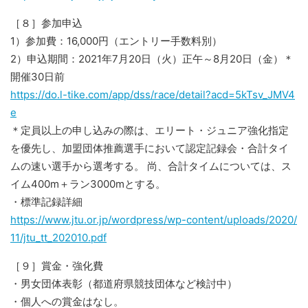
［８］参加申込
1）参加費：16,000円（エントリー手数料別）
2）申込期間：2021年7月20日（火）正午～8月20日（金）＊
開催30日前
https://do.l-tike.com/app/dss/race/detail?acd=5kTsv_JMV4
e
＊定員以上の申し込みの際は、エリート・ジュニア強化指定
を優先し、加盟団体推薦選手において認定記録会・合計タイ
ムの速い選手から選考する。 尚、合計タイムについては、ス
イム400m＋ラン3000mとする。
・標準記録詳細
https://www.jtu.or.jp/wordpress/wp-content/uploads/2020/
11/jtu_tt_202010.pdf
［９］賞金・強化費
・男女団体表彰（都道府県競技団体など検討中）
・個人への賞金はなし。