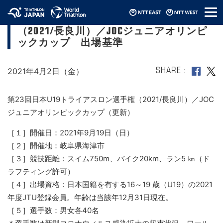
メ
第23回日本U19トライアスロン選手権
ニ
（2021/長良川）／JOCジュニアオリンピ
ュ
ー
ックカップ 出場基準
2021年4月2日（金）
SHARE
第23回日本U19トライアスロン選手権（2021/長良川）／JOC
ジュニアオリンピックカップ（更新）
［１］開催日：2021年9月19日（日）
［２］開催地：岐阜県海津市
［３］競技距離：スイム750m、バイク20km、ラン5 ㎞（ド
ラフティング許可）
［４］出場資格：日本国籍を有する16～19 歳（U19）の2021
年度JTU登録会員。年齢は当該年12月31日現在。
［５］選手数：男女各40名