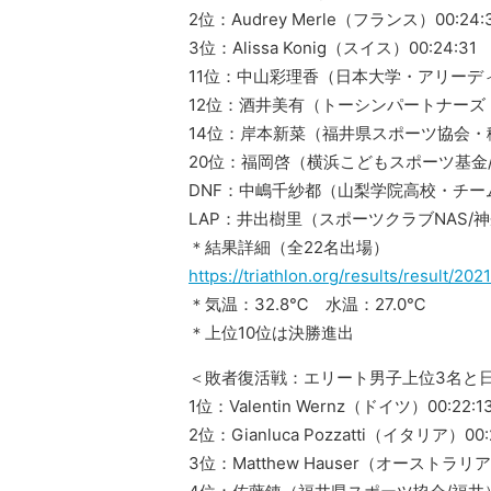
2位：Audrey Merle（フランス）00:24:
3位：Alissa Konig（スイス）00:24:31
11位：中山彩理香（日本大学・アリーデ
12位：酒井美有（トーシンパートナーズ
14位：岸本新菜（福井県スポーツ協会・
20位：福岡啓（横浜こどもスポーツ基金
DNF：中嶋千紗都（山梨学院高校・チー
LAP：井出樹里（スポーツクラブNAS/
＊結果詳細（全22名出場）
https://triathlon.org/results/result/2
＊気温：32.8℃ 水温：27.0℃
＊上位10位は決勝進出
＜敗者復活戦：エリート男子上位3名と
1位：Valentin Wernz（ドイツ）00:22:1
2位：Gianluca Pozzatti（イタリア）00:
3位：Matthew Hauser（オーストラリア）