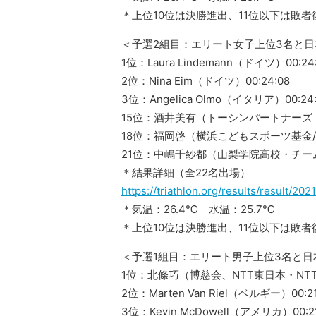
＊上位10位は決勝進出、11位以下は敗者
＜予選2組目：エリート女子上位3名と
1位：Laura Lindemann（ドイツ）00:24
2位：Nina Eim（ドイツ）00:24:08
3位：Angelica Olmo（イタリア）00:24:
15位：酒井美有（トーシンパートナーズ・チ
18位：福岡啓（横浜こどもスポーツ基金/福井
21位：中嶋千紗都（山梨学院高校・チームケ
＊結果詳細（全22名出場）
https://triathlon.org/results/result/2
＊気温：26.4℃ 水温：25.7℃
＊上位10位は決勝進出、11位以下は敗者
＜予選1組目：エリート男子上位3名と日
1位：北條巧（博慈会、NTT東日本・NTT西
2位：Marten Van Riel（ベルギー）00:21
3位：Kevin McDowell（アメリカ）00:21