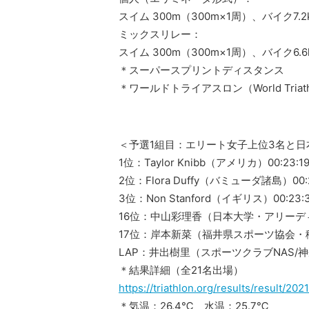
スイム 300m（300m×1周）、バイク7.2
ミックスリレー：
スイム 300m（300m×1周）、バイク6.6
＊スーパースプリントディスタンス
＊ワールドトライアスロン（World Triat
＜予選1組目：エリート女子上位3名と日
1位：Taylor Knibb（アメリカ）00:23:1
2位：Flora Duffy（バミューダ諸島）00:2
3位：Non Stanford（イギリス）00:23:
16位：中山彩理香（日本大学・アリーディ）
17位：岸本新菜（福井県スポーツ協会・稲毛
LAP：井出樹里（スポーツクラブNAS/
＊結果詳細（全21名出場）
https://triathlon.org/results/result/2
＊気温：26.4℃ 水温：25.7℃