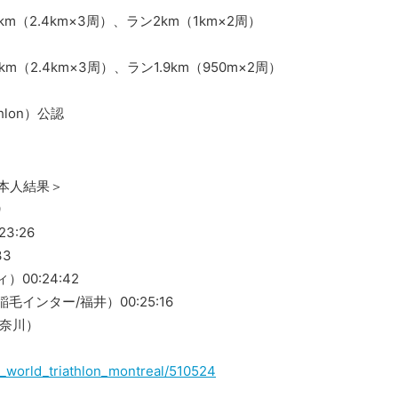
km（2.4km×3周）、ラン2km（1km×2周）
km（2.4km×3周）、ラン1.9km（950m×2周）
hlon）公認
本人結果＞
9
3:26
33
00:24:42
インター/福井）00:25:16
神奈川）
021_world_triathlon_montreal/510524