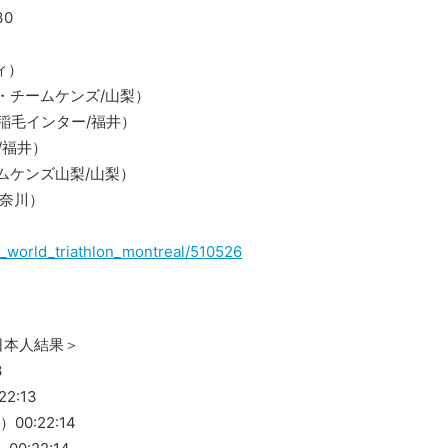
30
ィ）
・チームケンズ/山梨）
稲毛インター/福井）
/福井）
ムケンズ山梨/山梨）
神奈川）
021_world_triathlon_montreal/510526
日本人結果＞
3
22:13
00:22:14