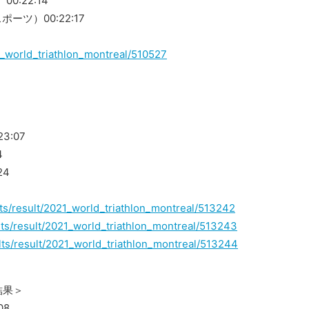
:22:14
ツ）00:22:17
021_world_triathlon_montreal/510527
3:07
4
24
ults/result/2021_world_triathlon_montreal/513242
sults/result/2021_world_triathlon_montreal/513243
sults/result/2021_world_triathlon_montreal/513244
結果＞
08