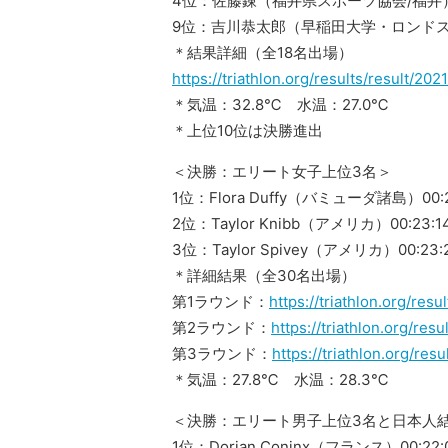
4位：佐藤錬（福井県スポーツ協会/福井）00
9位：吉川恭太郎（早稲田大学・ロンドスポー
＊結果詳細（全18名出場）
https://triathlon.org/results/result/2
＊気温：32.8℃ 水温：27.0℃
＊上位10位は決勝進出
＜決勝：エリート女子上位3名＞
1位：Flora Duffy（バミューダ諸島）00:2
2位：Taylor Knibb（アメリカ）00:23:1
3位：Taylor Spivey（アメリカ）00:23:
＊詳細結果（全30名出場）
第1ラウンド：
https://triathlon.org/res
第2ラウンド：
https://triathlon.org/re
第3ラウンド：
https://triathlon.org/re
＊気温：27.8℃ 水温：28.3℃
＜決勝：エリート男子上位3名と日本人
1位：Dorian Coninx（フランス）00:22: