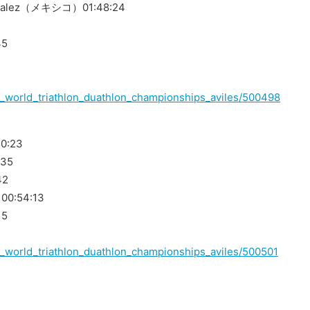
nzalez（メキシコ）01:48:24
5
021_world_triathlon_duathlon_championships_aviles/500498
0:23
35
42
:54:13
5
021_world_triathlon_duathlon_championships_aviles/500501