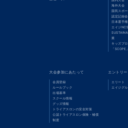
海外大会
国民スポー
認定記録会
日本選手権
エイジNC
SUSTAIN
業
キッズプロ
「SCOPE
大会参加にあたって
エントリー
会員登録
エリート
ルールブック
エイジグル
出場基準
スクール情報
グッズ情報
トライアスロンの安全対策
公認トライアスロン保険・補償
制度