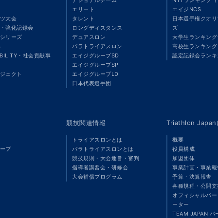
エリート
エイジNCS
ツ大会
タレント
日本選手権クオリ
・強化記録会
ロングディスタンス
ズ
シリーズ
デュアスロン
大学生ランキング
S
パラトライアスロン
高校生ランキング
ABILITY・社会貢献事
エイジグループSD
認定記録会ランキ
エイジグループSP
ジェクト
エイジグループLD
」
日本代表選手団
競技関連情報
Triathlon Ja
トライアスロンとは
概要
ープ
パラトライアスロンとは
役員構成
競技規則・大会運営・審判
加盟団体
指導者講習会・研修会
事業計画・事業報
大会補償プログラム
予算・決算報告
各種規程・公開文
オフィシャルパート
ーター
TEAM JAPAN 