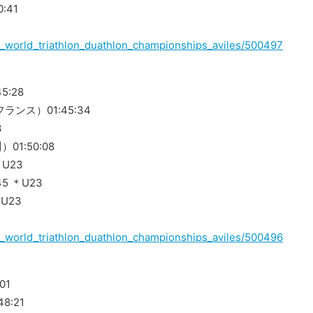
:41
021_world_triathlon_duathlon_championships_aviles/500497
5:28
（フランス）01:45:34
3
1:50:08
U23
5 ＊U23
U23
021_world_triathlon_duathlon_championships_aviles/500496
01
8:21