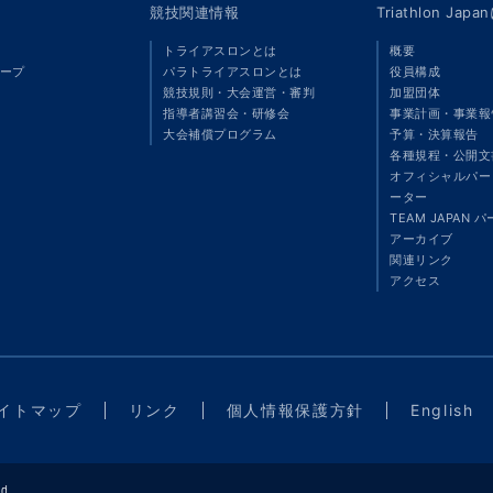
競技関連情報
Triathlon Ja
トライアスロンとは
概要
ープ
パラトライアスロンとは
役員構成
競技規則・大会運営・審判
加盟団体
指導者講習会・研修会
事業計画・事業報
大会補償プログラム
予算・決算報告
各種規程・公開文
オフィシャルパート
ーター
TEAM JAPAN 
アーカイブ
関連リンク
アクセス
イトマップ
リンク
個人情報保護方針
English
d.