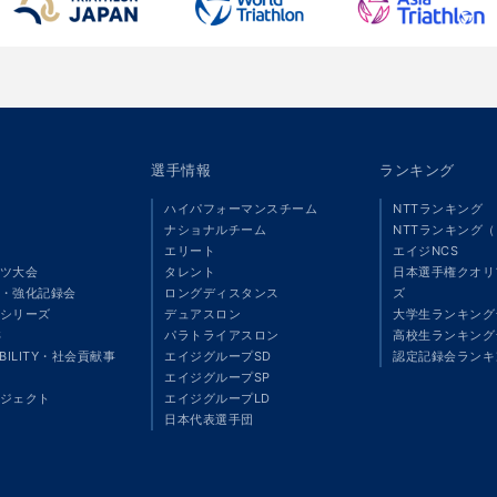
選手情報
ランキング
ハイパフォーマンスチーム
NTTランキング
ナショナルチーム
NTTランキング
エリート
エイジNCS
ツ大会
タレント
日本選手権クオリ
・強化記録会
ロングディスタンス
ズ
シリーズ
デュアスロン
大学生ランキング
S
パラトライアスロン
高校生ランキング
ABILITY・社会貢献事
エイジグループSD
認定記録会ランキ
エイジグループSP
ジェクト
エイジグループLD
」
日本代表選手団