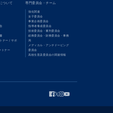
panについて
専門委員会・チーム
強化関連
女子委員会
事業企画委員会
告
指導者養成委員会
技術委員会・審判委員会
書
総務委員会・財務委員会・事務
ナー / サポ
局
メディカル・アンチドーピング
パートナー
委員会
高校生普及委員会の関連情報