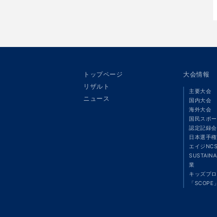
トップページ
大会情報
リザルト
主要大会
ニュース
国内大会
海外大会
国民スポー
認定記録会
日本選手権
エイジNC
SUSTAIN
業
キッズプロ
「SCOPE