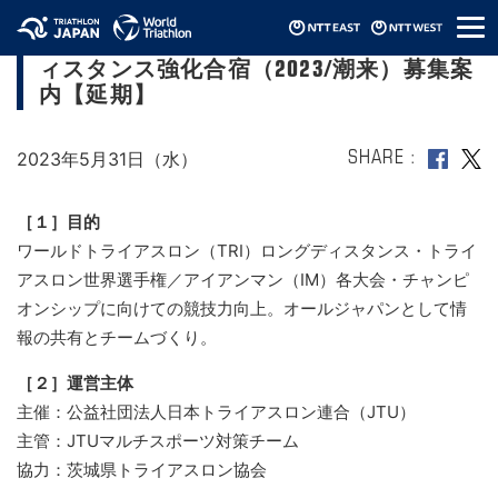
メ
オールジャパン強化プログラム/ロングデ
ニ
ィスタンス強化合宿（2023/潮来）募集案
ュ
ー
内【延期】
2023年5月31日（水）
SHARE
［１］目的
ワールドトライアスロン（TRI）ロングディスタンス・トライ
アスロン世界選手権／アイアンマン（IM）各大会・チャンピ
オンシップに向けての競技力向上。オールジャパンとして情
報の共有とチームづくり。
［２］運営主体
主催：公益社団法人日本トライアスロン連合（JTU）
主管：JTUマルチスポーツ対策チーム
協力：茨城県トライアスロン協会