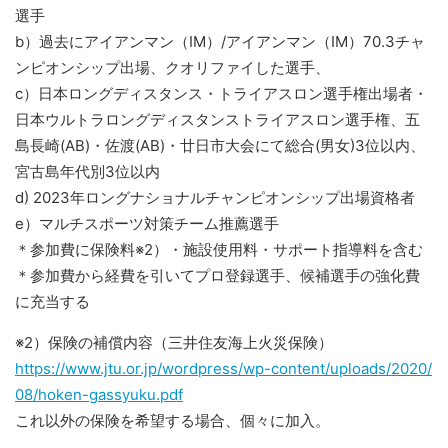
選手
b）過去にアイアンマン（IM）/アイアンマン（IM）70.3チャ
ンピオンシップ出場、クオリファイした選手、
c）日本ロングディスタンス・トライアスロン選手権出場者・
日本ウルトラロングディスタンストライアスロン選手権、五
島長崎(AB)・佐渡(AB)・廿日市大会にて総合(男女)3位以内、
宮古島年代別3位以内
d) 2023年ロングナショナルチャンピオンシップ出場資格者
e）マルチスポーツ対策チーム推薦選手
＊参加費に保険料※2）・施設使用料・サポート指導料を含む
＊参加費から経費を引いてプロ登録選手、候補選手の強化費
に充当する
※2）保険の補償内容（三井住友海上火災保険）
https://www.jtu.or.jp/wordpress/wp-content/uploads/2020/
08/hoken-gassyuku.pdf
これ以外の保険を希望する場合、個々に加入。