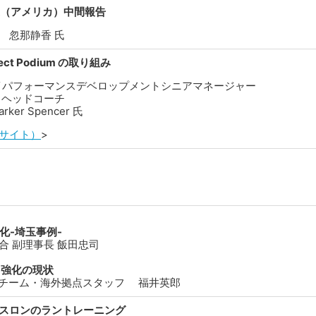
業（アメリカ）中間報告
 忽那静香 氏
ect Podium の取り組み
ハイパフォーマンスデベロップメントシニアマネージャー
 ヘッドコーチ
er Spencer 氏
部サイト）
>
化-埼玉事例-
合 副理事長 飯田忠司
・強化の現状
スチーム・海外拠点スタッフ 福井英郎
スロンのラントレーニング