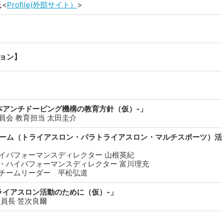
氏
<
Profile(外部サイト）
>
ョン】
本アンチドーピング機構の教育方針（仮）-」
員会 教育担当 太田圭介
ーム（トライアスロン・パラトライアスロン・マルチスポーツ）活
ハイパフォーマンスディレクター 山根英紀
ン・ハイパフォーマンスディレクター 富川理充
策チームリーダー 平松弘道
ライアスロン活動のために（仮）-」
委員長 笠次良爾