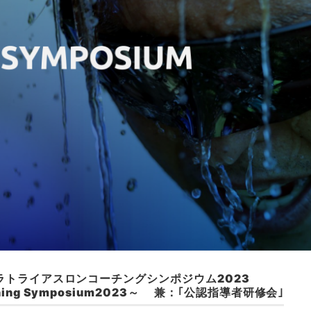
ラトライアスロンコーチングシンポジウム2023
oaching Symposium2023～ 兼：｢公認指導者研修会｣