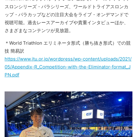
スロンシリーズ・パラシリーズ、ワールドトライアスロンカ
ップ・パラカップなどの注目大会をライブ・オンデマンドで
視聴可能。過去レースアーカイブや貴重インタビューほか、
さまざまなコンテンツが見放題。
＊World Triathlon エリミネータ形式（勝ち抜き形式）での競
技 簡易訳
https://www.jtu.or.jp/wordpress/wp-content/uploads/2021/
05/Appendix-R_Competition-with-the-Eliminator-format_J
PN.pdf