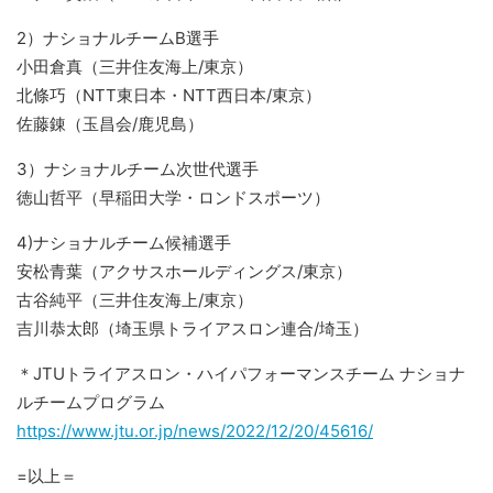
2）ナショナルチームB選手
小田倉真（三井住友海上/東京）
北條巧（NTT東日本・NTT西日本/東京）
佐藤錬（玉昌会/鹿児島）
3）ナショナルチーム次世代選手
徳山哲平（早稲田大学・ロンドスポーツ）
4)ナショナルチーム候補選手
安松青葉（アクサスホールディングス/東京）
古谷純平（三井住友海上/東京）
吉川恭太郎（埼玉県トライアスロン連合/埼玉）
＊JTUトライアスロン・ハイパフォーマンスチーム ナショナ
ルチームプログラム
https://www.jtu.or.jp/news/2022/12/20/45616/
=以上＝