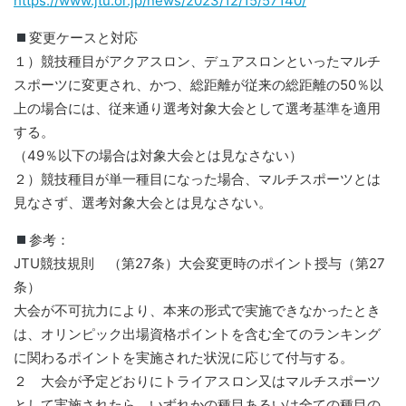
https://www.jtu.or.jp/news/2023/12/15/57140/
変更ケースと対応
１）競技種目がアクアスロン、デュアスロンといったマルチ
スポーツに変更され、かつ、総距離が従来の総距離の50％以
上の場合には、従来通り選考対象大会として選考基準を適用
する。
（49％以下の場合は対象大会とは見なさない）
２）競技種目が単一種目になった場合、マルチスポーツとは
見なさず、選考対象大会とは見なさない。
参考：
JTU競技規則 （第27条）大会変更時のポイント授与（第27
条）
大会が不可抗力により、本来の形式で実施できなかったとき
は、オリンピック出場資格ポイントを含む全てのランキング
に関わるポイントを実施された状況に応じて付与する。
２ 大会が予定どおりにトライアスロン又はマルチスポーツ
として実施されたら、いずれかの種目あるいは全ての種目の