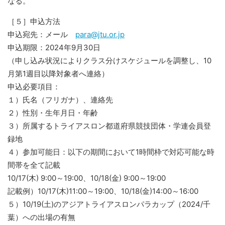
なる。
［５］申込方法
申込宛先：メール
para@jtu.or.jp
申込期限：2024年9月30日
（申し込み状況によりクラス分けスケジュールを調整し、10
月第1週目以降対象者へ連絡）
申込必要項目：
１）氏名（フリガナ）、連絡先
２）性別・生年月日・年齢
３）所属するトライアスロン都道府県競技団体・学連会員登
録地
４）参加可能日：以下の期間において1時間枠で対応可能な時
間帯を全て記載
10/17(木) 9:00～19:00、10/18(金) 9:00～19:00
記載例）10/17(木)11:00～19:00、10/18(金)14:00～16:00
５）10/19(土)のアジアトライアスロンパラカップ（2024/千
葉）への出場の有無