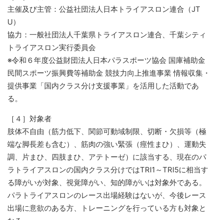
主催及び主管：公益社団法人日本トライアスロン連合（JT
U）
協力：一般社団法人千葉県トライアスロン連合、千葉シティ
トライアスロン実行委員会
※令和６年度公益財団法人日本パラスポーツ協会 国庫補助金
民間スポーツ振興費等補助金 競技力向上推進事業 情報収集・
提供事業「国内クラス分け支援事業」を活用した活動であ
る。
［４］対象者
肢体不自由（筋力低下、関節可動域制限、切断・欠損等（極
端な脚長差も含む）、筋肉の強い緊張（痙性まひ）、運動失
調、片まひ、四肢まひ、アテトーゼ）に該当する、現在のパ
ラトライアスロンの国内クラス分けではTRI1～TRI5に相当す
る障がいが対象、視覚障がい、知的障がいは対象外である。
パラトライアスロンのレース出場経験はないが、今後レース
出場に意欲のある方、トレーニングを行っている方も対象と