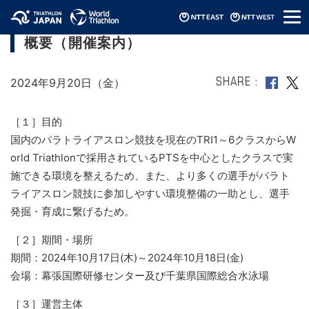
メ
パラトライアスロン国内クラス分け実施
ニ
概要（開催案内）
ュ
ー
2024年9月20日（金）
SHARE
［１］目的
国内のパラトライアスロン競技を現在のTRI1～6クラスからW
orld Triathlonで採用されているPTSを中心としたクラスで実
施できる環境を整えるため、また、より多くの選手がパラト
ライアスロン競技に参加しやすい環境整備の一助とし、選手
発掘・育成に繋げるため。
［２］期間・場所
期間：2024年10月17日(木)～2024年10月18日(金)
会場：幕張国際研修センター及び千葉県国際総合水泳場
［３］運営主体