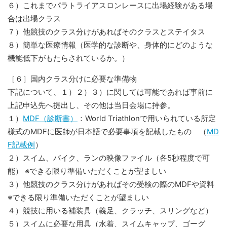
６）これまでパラトライアスロンレースに出場経験がある場
合は出場クラス
７）他競技のクラス分けがあればそのクラスとステイタス
８）簡単な医療情報（医学的な診断や、身体的にどのような
機能低下がもたらされているか。）
［６］国内クラス分けに必要な準備物
下記について、１）２）３）に関しては可能であれば事前に
上記申込先へ提出し、その他は当日会場に持参。
１）
MDF（診断書）
：World Triathlonで用いられている所定
様式のMDFに医師が日本語で必要事項を記載したもの （
MD
F記載例
）
２）スイム、バイク、ランの映像ファイル（各5秒程度で可
能） ※できる限り準備いただくことが望ましい
３）他競技のクラス分けがあればその受検の際のMDFや資料
※できる限り準備いただくことが望ましい
４）競技に用いる補装具（義足、クラッチ、スリングなど）
５）スイムに必要な用具（水着、スイムキャップ、ゴーグ