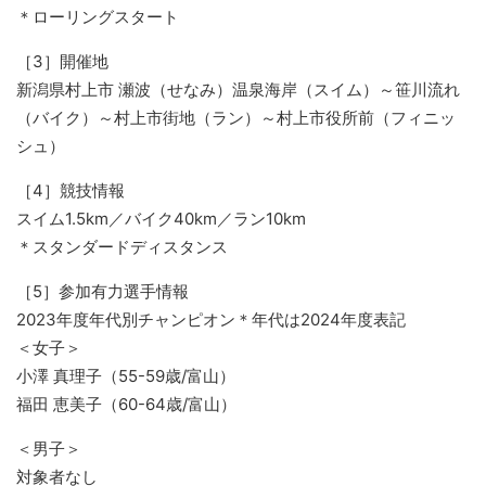
＊ローリングスタート
［3］開催地
新潟県村上市 瀬波（せなみ）温泉海岸（スイム）～笹川流れ
（バイク）～村上市街地（ラン）～村上市役所前（フィニッ
シュ）
［4］競技情報
スイム1.5km／バイク40km／ラン10km
＊スタンダードディスタンス
［5］参加有力選手情報
2023年度年代別チャンピオン＊年代は2024年度表記
＜女子＞
小澤 真理子（55-59歳/富山）
福田 恵美子（60-64歳/富山）
＜男子＞
対象者なし