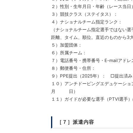
２）性別・生年月日・年齢（レース当日
３）競技クラス（ステイタス）：
４）ナショナルチーム指定ランク：
（ナショナルチーム指定選手ではない選
距離、タイム、順位。直近のものから3
５）加盟団体：
６）所属チーム：
７）電話番号・携帯番号・E-mailアドレ
８）郵便番号・住所：
９）PPE提出（2025年）： 
１０）アンチドーピングエデュケー
月 日）
１１）ガイドが必要な選手（PTVI選手
［７］派遣内容