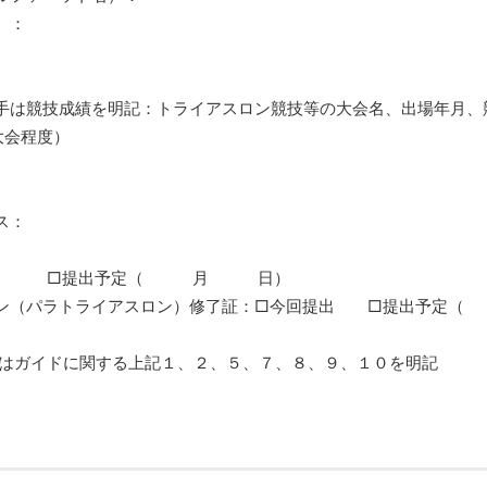
）：
手は競技成績を明記：トライアスロン競技等の大会名、出場年月、
大会程度）
ス：
□提出済み □提出予定（ 月 日）
ション（パラトライアスロン）修了証：□今回提出 □提出予
）はガイドに関する上記１、２、５、７、８、９、１０を明記