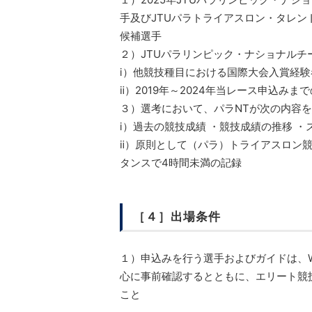
手及びJTUパラトライアスロン・タレン
候補選手
２）JTUパラリンピック・ナショナルチ
ⅰ）他競技種目における国際大会入賞経験
ⅱ）2019年～2024年当レース申込み
３）選考において、パラNTが次の内容
ⅰ）過去の競技成績 ・競技成績の推移 ・
ⅱ）原則として（パラ）トライアスロン
タンスで4時間未満の記録
［４］出場条件
１）申込みを行う選手およびガイドは、World Tr
心に事前確認するとともに、エリート競
こと