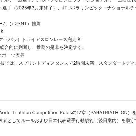
ト選手（2025年3月末終了）、JTUパラリンピック・ナショナルチ
ーム（パラNT）推薦
者
までの（パラ）トライアスロンレース完走者
を総合的に判断し、推薦の是非を決定する。
スポーツ歴等
競技では、スプリントディスタンスで2時間未満、スタンダードディ
iathlon Competition Rulesの17章（PARATRIATHLON）
技者としてルールおよび日本代表選手行動規範（後日案内）を順守