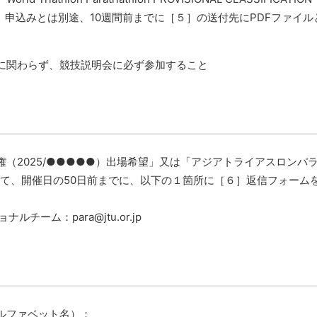
、申込みとは別途、10週間前までに［５］の送付先にPDFファイル
に関わらず、競技説明会に必ず参加すること
（2025/●●●●●）出場希望」又は「アジアトライアスロンパ
として、開催日の50日前までに、以下の１箇所に［６］返信フォーム
チーム：para@jtu.or.jp
ルファベット名）：