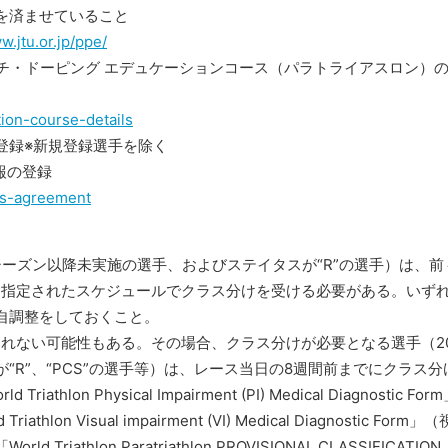
を済ませていること
w.jtu.or.jp/ppe/
ンチ・ドーピング エデュケーションコース（パラトライアスロン）
tion-course-details
025の事前登録※新規登録選手を除く
人情報の登録
tes-agreement
7シーズン以降未実施の選手、およびステイタスが“R”の選手）は、前
lon より指定されたスケジュールでクラス分けを受ける必要がある。いず
自調整をしておくこと。
れない可能性もある。その場合、クラス分けが必要となる選手（20
“R”、“PCS”の選手等）は、レース当日の8週間前までにクラス分
on Physical Impairment (PI) Medical Diagnostic For
n Visual impairment (VI) Medical Diagnostic Form」
athlon Paratriathlon PROVISIONAL CLASSIFICATION