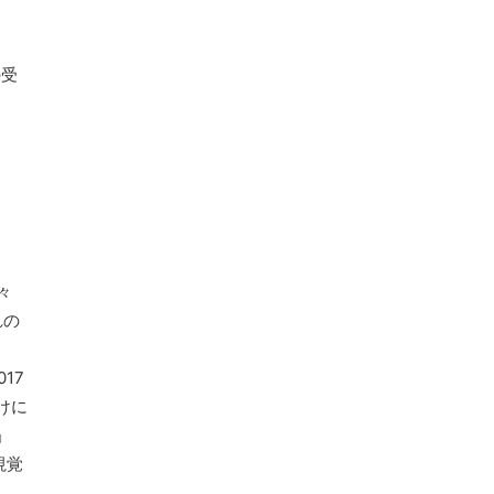
の受
々
れの
17
けに
m」
（視覚