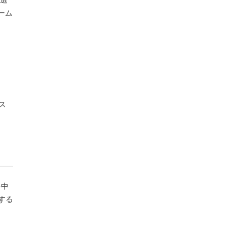
ーム
ス
を中
する