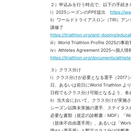
２）申込みを行う時点で、以下の手続き
ⅰ）2025シーズンのPPE提出
https://ww
ⅱ）ワールドトライアスロン（TRI）ア
講修了
https://triathlon.org/anti-doping/educa
ⅲ）World Triathlon Profile 2
ⅳ）Athletes Agreement 2025へ個
https://triathlon.org/documents/athle
３）クラス分け
ⅰ）クラス分けが必要となる選手（201
日、あるいは前日にWorld Triath
日程でもクラス分け可能となるよう、各
ⅱ）当大会において、クラス分けが実施さ
シーズン以降未実施の選手、ステイタスが
必要な書類（規定の診断書：MDF）「World Triathl
（肢体不自由選手用）、あるいは「World Triathlo
障がい選手用）と暫定クラス分け診断書「World Tri