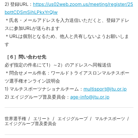
2) 登録URL：
https://us02web.zoom.us/meeting/register/25
bpttCDSmSihLPkxYrQlw
＊氏名・メールアドレスを入力送信いただくと、登録アドレ
スに参加URLが送られます
＊URLは個別となるため、他人と共有しないようお願いしま
す
［６］問い合わせ先
必ず指定の件名にて1）～2）のアドレスへ同報送信
＊問合せメール件名：ワールドトライアスロンマルチスポー
ツ選手権オンライン説明会
1) マルチスポーツナショナルチーム：
multisport@jtu.or.jp
2) エイジグループ普及委員会：
age-info@jtu.or.jp
世界選手権
エリート
エイジグループ
マルチスポーツ
エイジグループ普及委員会