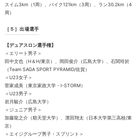
スイム3km（1周）、バイク121km（3周）、ラン30.2km（4
周）
［５］出場選手
【デュアスロン選手権】
＜エリート男子＞
田中文也（H＆H/東京）、岡田俊介（広島大学）、石関玲於
（Team SAGA SPORT PYRAMID/佐賀）
＜U23女子＞
菅家成美（東京家政大学・I-STORM）
＜U23男子＞
岩月駿介（広島大学）
＜ジュニア男子＞
加藤龍之介（順天堂大学）、濱田翔太（日本大学第三高校/東
京）
＜エイジグループ男子・スプリント＞