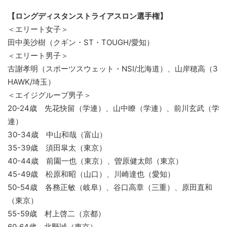
【ロングディスタンストライアスロン選手権】
＜エリート女子＞
田中美沙樹（クギン・ST・TOUGH/愛知）
＜エリート男子＞
古謝孝明（スポーツスウェット・NSI/北海道）、山岸穂高（3
HAWK/埼玉）
＜エイジグループ男子＞
20-24歳 先花快留（学連）、山中瞭（学連）、前川玄武（学
連）
30-34歳 中山和哉（富山）
35-39歳 須田皐太（東京）
40-44歳 前園一也（東京）、曽原健太郎（東京）
45-49歳 松原和昭（山口）、川崎達也（愛知）
50-54歳 各務正敏（岐阜）、谷口高章（三重）、原田直和
（東京）
55-59歳 村上啓二（京都）
60‐64歳 北野誠（東京）