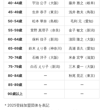
40-44歳
宇治 公子（大阪)
藤井 雅之（岐阜)
45-49歳
生井 恭子（東京)
浅井 教夫（鳥取)
50-54歳
松本 華奈（島根)
毛利 元（愛知)
55-59歳
萱野 真理子（奈良)
金子 敏文（新潟)
60-64歳
保科 佳子（新潟)
濵田 隆之（大阪)
65-69歳
鈴木 えり香（神奈川)
高瀬 喜久（愛知)
70-74歳
石橋 洋子（大阪)
米倉 宏亨（滋賀)
75-79歳
白石 えり子（新潟)
三木 慶一（大阪)
80-84歳
ー
秋尾 晃正（東京)
85-89歳
ー
ー
90歳以上
ー
ー
＊2025登録加盟団体を表記