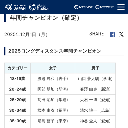
メ
【2025エイジNCS】ロングディスタンス
ニ
年間チャンピオン（確定）
ュ
ー
2025年12月1日（月）
SHARE
2025ロングディスタンス年間チャンピオン
カテゴリー
女子
男子
18-19歳
渡邉 野和（岩手)
山口 蒼太朗（学連)
20-24歳
阿部 朋加（新潟)
韮澤 由吏（新潟)
25-29歳
髙田 彩加（学連)
大石 一博（愛知)
30-34歳
松本 由衣（福岡)
清水 慎一（広島)
35-39歳
篭島 菖子（東京)
神谷 全人（愛知)