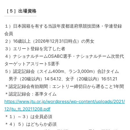
［５］出場資格
１）日本国籍を有する当該年度都道府県競技団体・学連登録
会員
２）16歳以上（2026年12月31日時点）の男女
３）エリート登録を完了した者
４）ナショナルチームOSABC選手・ナショナルチーム次世代
ターゲットアスリートS選手
５）認定記録会（スイム400m、ラン3,000m）合計タイム
男子（20級以内）14:54.12、女子（20級以内）16:51.21
＊認定記録会有効期間：エントリー締切日から遡ること1年間
＊認定記録会：基準タイム
https://www.jtu.or.jp/wordpress/wp-content/uploads/2021/
12/jtu_tt_20211208.pdf
＊１）～３）は全員必須
＊４）５）はどちらか必須