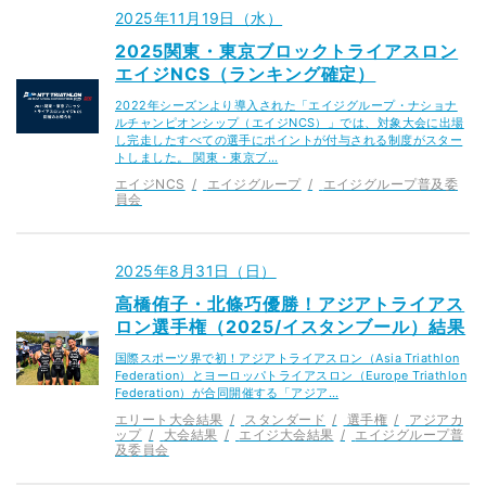
2025年11月19日（水）
2025関東・東京ブロックトライアスロン
エイジNCS（ランキング確定）
2022年シーズンより導入された「エイジグループ・ナショナ
ルチャンピオンシップ（エイジNCS）」では、対象大会に出場
し完走したすべての選手にポイントが付与される制度がスター
トしました。 関東・東京ブ…
エイジNCS
エイジグループ
エイジグループ普及委
員会
2025年8月31日（日）
高橋侑子・北條巧優勝！アジアトライアス
ロン選手権（2025/イスタンブール）結果
国際スポーツ界で初！アジアトライアスロン（Asia Triathlon
Federation）とヨーロッパトライアスロン（Europe Triathlon
Federation）が合同開催する「アジア…
エリート大会結果
スタンダード
選手権
アジアカ
ップ
大会結果
エイジ大会結果
エイジグループ普
及委員会