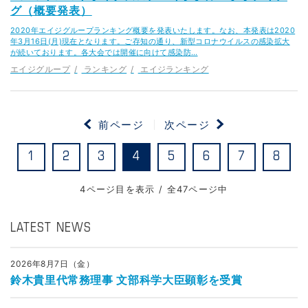
グ（概要発表）
2020年エイジグループランキング概要を発表いたします。なお、本発表は2020
年3月16日(月)現在となります。ご存知の通り、新型コロナウイルスの感染拡大
が続いております。各大会では開催に向けて感染防…
エイジグループ
ランキング
エイジランキング
前ページ
次ページ
1
2
3
4
5
6
7
8
4ページ目を表示 / 全47ページ中
LATEST NEWS
2026年8月7日（金）
鈴木貴里代常務理事 文部科学大臣顕彰を受賞