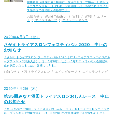
織委員会（構成団体：横浜市・横浜市スポーツ協会・日本トラ
イアスロン連合・日刊スポーツ新聞社）は、新型コロナウイル
ス感染症の感染拡大の影響によ…
お知らせ
World Triathlon
WTS
WPS
エリー
ト
エイジグループ
エイジランキング
2020年4月3日（金）
さがえトライアスロンフェスティバル 2020 中止の
お知らせ
「さがえ トライアスロン フェスティバル 2020（JTUトライアスロンエイジグル
ープランキング対象大会）」は、5月30日（土）・5月31日（日）の大会開催中
止を決定いたしました。 詳細につきま…
お知らせ
パラトライアスロン
エイジグループ
エイジランキング
2020年4月2日（木）
第35回みなと酒田トライアスロンおしんレース 中止
のお知らせ
「第35回みなと酒田トライアスロンおしんレース（JTUトライアスロンエイジグ
ループランキング対象大会）」は、6⽉28⽇の大会開催中止を決定いたしまし