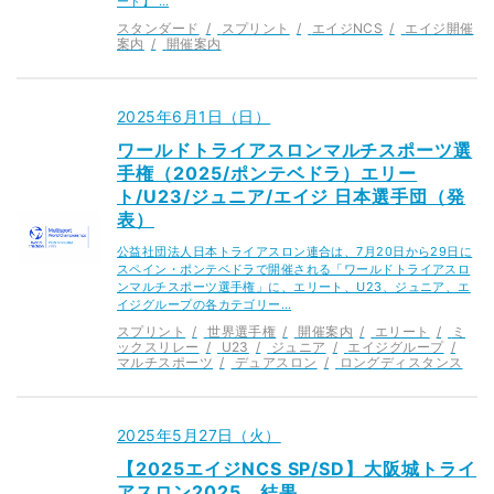
ード】 …
スタンダード
スプリント
エイジNCS
エイジ開催
案内
開催案内
2025年6月1日（日）
ワールドトライアスロンマルチスポーツ選
手権（2025/ポンテベドラ）エリー
ト/U23/ジュニア/エイジ 日本選手団（発
表）
公益社団法人日本トライアスロン連合は、7月20日から29日に
スペイン・ポンテベドラで開催される「ワールドトライアスロ
ンマルチスポーツ選手権」に、エリート、U23、ジュニア、エ
イジグループの各カテゴリー…
スプリント
世界選手権
開催案内
エリート
ミ
ックスリレー
U23
ジュニア
エイジグループ
マルチスポーツ
デュアスロン
ロングディスタンス
2025年5月27日（火）
【2025エイジNCS SP/SD】大阪城トライ
アスロン2025 結果