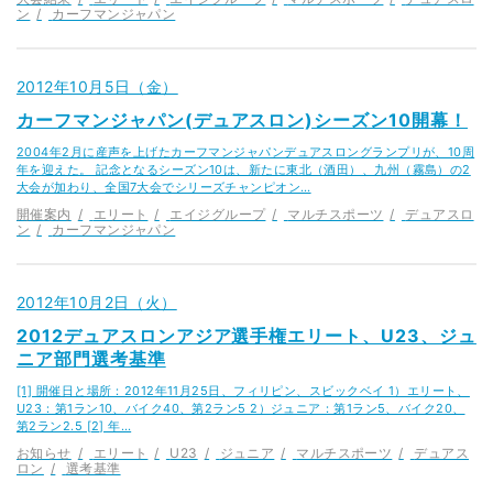
ン
カーフマンジャパン
2012年10月5日（金）
カーフマンジャパン(デュアスロン)シーズン10開幕！
2004年2月に産声を上げたカーフマンジャパンデュアスロングランプリが、10周
年を迎えた。 記念となるシーズン10は、新たに東北（酒田）、九州（霧島）の2
大会が加わり、全国7大会でシリーズチャンピオン…
開催案内
エリート
エイジグループ
マルチスポーツ
デュアスロ
ン
カーフマンジャパン
2012年10月2日（火）
2012デュアスロンアジア選手権エリート、U23、ジュ
ニア部門選考基準
[1] 開催日と場所：2012年11月25日、フィリピン、スビックベイ 1）エリート、
U23：第1ラン10、バイク40、第2ラン5 2）ジュニア：第1ラン5、バイク20、
第2ラン2.5 [2] 年…
お知らせ
エリート
U23
ジュニア
マルチスポーツ
デュアス
ロン
選考基準