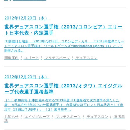
2012年12月20日（木）
世界デュアスロン選手権（2013/コロンビア）エリー
ト日本代表・内定選手
[1]開催日と場所 2013年7月28日、コロンビア・カリ ＊2013年世界エリー
トデュアスロン選手権は、ワールドゲームズのInvitational Sports（※）として
開催される…
開催案内
エリート
マルチスポーツ
デュアスロン
2012年12月20日（木）
世界デュアスロン選手権（2013/オタワ）エイジグル
ープ代表選手選考基準
［１］参加資格 日本国籍を有する2013年度JTU登録者で次の基準を満たした
者。 ※日本在住3年以上の外国籍選手は、自国NFの許可により日本代表として出
場可（詳細はITU基準）。 ［２］選考基準 …
お知らせ
エイジグループ
マルチスポーツ
デュアスロン
選考基
準