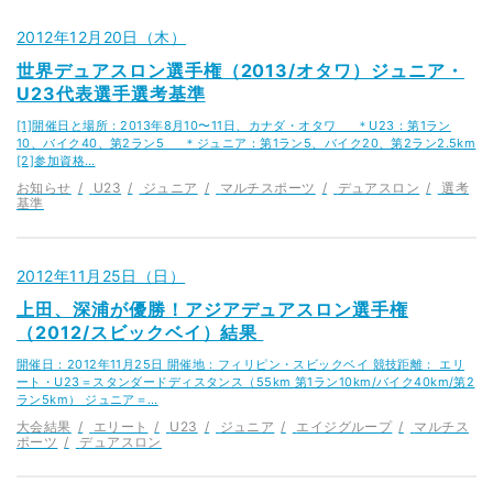
2012年12月20日（木）
世界デュアスロン選手権（2013/オタワ）ジュニア・
U23代表選手選考基準
[1]開催日と場所：2013年8月10〜11日、カナダ・オタワ ＊U23：第1ラン
10、バイク40、第2ラン5 ＊ジュニア：第1ラン5、バイク20、第2ラン2.5km
[2]参加資格…
お知らせ
U23
ジュニア
マルチスポーツ
デュアスロン
選考
基準
2012年11月25日（日）
上田、深浦が優勝！アジアデュアスロン選手権
（2012/スビックベイ）結果
開催日：2012年11月25日 開催地：フィリピン・スビックベイ 競技距離： エリ
ート・U23＝スタンダードディスタンス（55km 第1ラン10km/バイク40km/第2
ラン5km） ジュニア＝…
大会結果
エリート
U23
ジュニア
エイジグループ
マルチス
ポーツ
デュアスロン