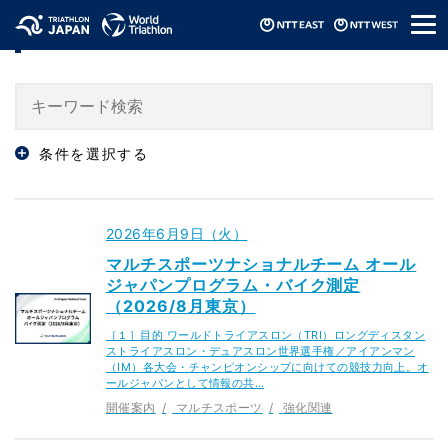
メ
「マルチスポーツ」のニュース
ニ
ュ
ー
条件を選択する
2026年6月9日（火）
マルチスポーツナショナルチーム オール
ジャパンプログラム・バイク測定
（2026/8月東京）
［１］目的 ワールドトライアスロン（TRI）ロングディスタン
ストライアスロン・デュアスロン世界選手権／アイアンマン
（IM）各大会・チャンピオンシップに向けての競技力向上。オ
ールジャパンとして情報の共…
開催案内
マルチスポーツ
強化関連