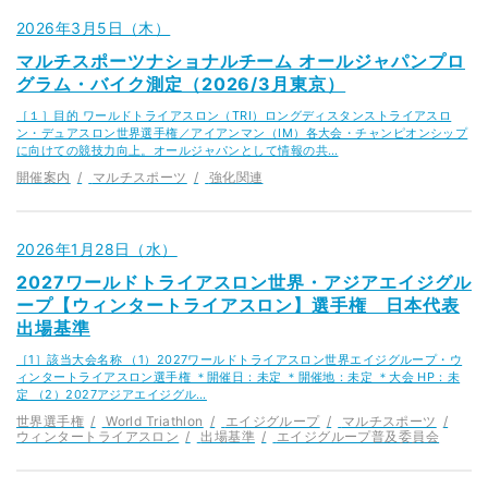
2026年3月5日（木）
マルチスポーツナショナルチーム オールジャパンプロ
グラム・バイク測定（2026/3月東京）
［１］目的 ワールドトライアスロン（TRI）ロングディスタンストライアスロ
ン・デュアスロン世界選手権／アイアンマン（IM）各大会・チャンピオンシップ
に向けての競技力向上。オールジャパンとして情報の共…
開催案内
マルチスポーツ
強化関連
2026年1月28日（水）
2027ワールドトライアスロン世界・アジアエイジグル
ープ【ウィンタートライアスロン】選手権 日本代表
出場基準
［1］該当大会名称 （1）2027ワールドトライアスロン世界エイジグループ・ウ
ィンタートライアスロン選手権 ＊開催日：未定 ＊開催地：未定 ＊大会 HP：未
定 （2）2027アジアエイジグル…
世界選手権
World Triathlon
エイジグループ
マルチスポーツ
ウィンタートライアスロン
出場基準
エイジグループ普及委員会