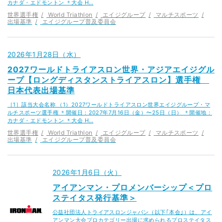
カナダ・エドモントン ＊大会 H…
世界選手権
World Triathlon
エイジグループ
マルチスポーツ
出場基準
エイジグループ普及委員会
2026年1月28日（水）
2027ワールドトライアスロン世界・アジアエイジグル
ープ【ロングディスタンストライアスロン】選手権
日本代表出場基準
［1］該当大会名称 （1）2027ワールドトライアスロン世界エイジグループ・マ
ルチスポーツ選手権 ＊開催日：2027年7月16日（金）〜25日（日） ＊開催地：
カナダ・エドモントン ＊大会 H…
世界選手権
World Triathlon
エイジグループ
マルチスポーツ
出場基準
エイジグループ普及委員会
2026年1月6日（火）
アイアンマン・プロメンバーシップ＜プロ
ステイタス発行基準＞
公益社団法人トライアスロンジャパン（以下｢本会｣）は、アイ
アンマン大会プロカテゴリー出場に求められるプロステイタス