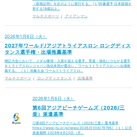
（資格証明）を次のように発行する。 [１]対象選手 日本国籍を
有する18歳以上…
マルチスポーツ
アイアンマン
2026年1月6日（火）
2027年ワールド/アジアトライアスロン ロングディス
タンス選手権・出場推薦基準
標記大会において、メダル獲得・入賞を狙える選手、育成・強化につながる選手
をトライアスロンジャパン強化本部が選出し、ワールドトライアスロンへ出場推
薦する。 ［１］対象大会 ワールドトライアスロ…
マルチスポーツ
ロングディスタンス
出場基準
2026年1月6日（火）
第6回アジアビーチゲームズ（2026/三
亜）派遣基準
◎第6回アジアビーチゲームズ（2026/三亜）選考基準
https://www.jtu.or.jp/news/2026/01/06/79796/ ［１］公式
派遣期間 2026年4月20日（月…