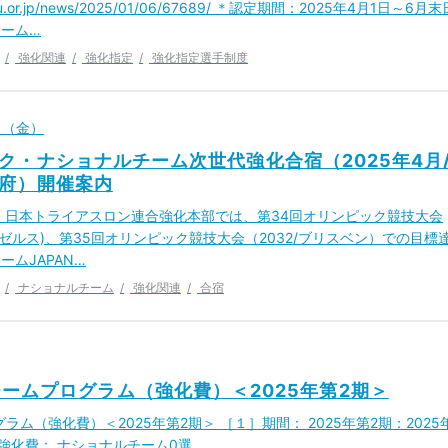
.jtu.or.jp/news/2025/01/06/67689/ ＊認定期間：2025年4月1日～6月末
ーム…
強化関連
強化指定
強化指定選手制度
1日（金）
ク・ナショナルチーム次世代強化合宿（2025年4月
府）開催案内
 日本トライアスロン連合強化本部では、第34回オリンピック競技大会
サンゼルス)、第35回オリンピック競技大会（2032/ブリスベン）での目標
ームJAPAN…
ナショナルチーム
強化関連
合宿
ームプログラム（強化費）＜2025年第2期＞
（強化費）＜2025年第2期＞ ［１］期間： 2025年第2期：2025
］強化費： ナショナルチーム0選…