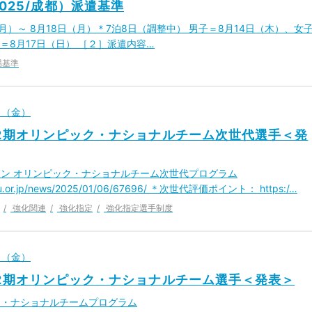
025/成都）派遣基準
（月）～ 8月18日（月）＊7泊8日（調整中） 男子＝8月14日（木）、女
ー＝8月17日（日） ［２］派遣内容…
場基準
1日（金）
第2期オリンピック・ナショナルチーム次世代選手＜発
ン オリンピック・ナショナルチーム次世代プログラム
jtu.or.jp/news/2025/01/06/67696/ ＊次世代評価ポイント： https:/…
強化関連
強化指定
強化指定選手制度
1日（金）
第2期オリンピック・ナショナルチーム選手＜発表＞
ク・ナショナルチームプログラム