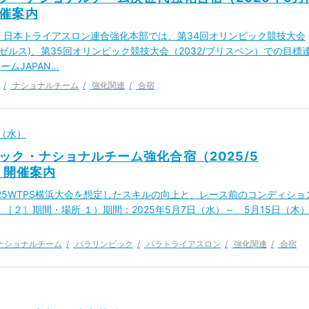
催案内
 日本トライアスロン連合強化本部では、第34回オリンピック競技大会
サンゼルス)、第35回オリンピック競技大会（2032/ブリスベン）での目標
ームJAPAN…
ナショナルチーム
強化関連
合宿
日（水）
ック・ナショナルチーム強化合宿（2025/5
C）開催案内
025WTPS横浜大会を想定したスキルの向上と、レース前のコンディショ
 ［２］期間・場所 １）期間：2025年5月7日（水）～ 5月15日（木
ナショナルチーム
パラリンピック
パラトライアスロン
強化関連
合宿