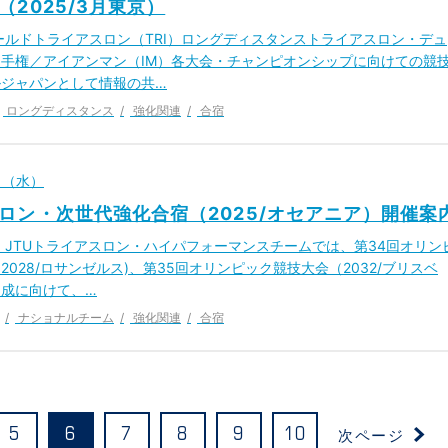
（2025/3月東京）
ールドトライアスロン（TRI）ロングディスタンストライアスロン・デュ
手権／アイアンマン（IM）各大会・チャンピオンシップに向けての競
ルジャパンとして情報の共…
ロングディスタンス
強化関連
合宿
2日（水）
ロン・次世代強化合宿（2025/オセアニア）開催案
 JTUトライアスロン・ハイパフォーマンスチームでは、第34回オリン
2028/ロサンゼルス)、第35回オリンピック競技大会（2032/ブリスベ
成に向けて、…
ナショナルチーム
強化関連
合宿
次ページ
5
6
7
8
9
10