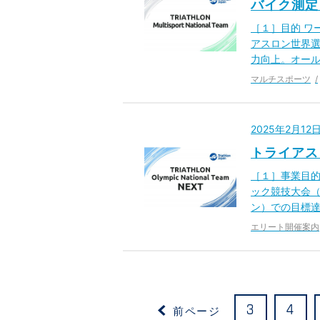
バイク測定
［１］目的 ワ
アスロン世界選
力向上。オー
マルチスポーツ
2025年2月1
トライアス
［１］事業目的
ック競技大会（
ン）での目標達
エリート開催案内
前ページ
3
4