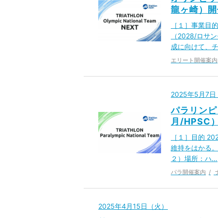
龍ヶ崎）開
［１］事業目的
（2028/ロ
成に向けて、チ
エリート開催案内
2025年5月7
パラリンピ
月/HPS
［１］目的 2
維持をはかる。
２）場所：ハ…
パラ開催案内
2025年4月15日（火）