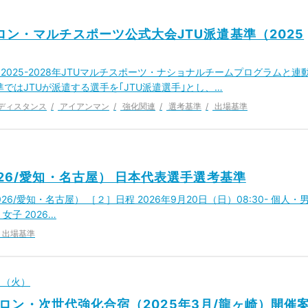
ロン・マルチスポーツ公式大会JTU派遣基準（2025
2025-2028年JTUマルチスポーツ・ナショナルチームプログラムと連
ではJTUが派遣する選手を｢JTU派遣選手｣とし、…
ディスタンス
アイアンマン
強化関連
選考基準
出場基準
26/愛知・名古屋） 日本代表選手選考基準
6/愛知・名古屋） ［２］日程 2026年9月20日（日）08:30- 個人・
・女子 2026…
出場基準
1日（火）
ロン・次世代強化合宿（2025年3月/龍ヶ崎）開催