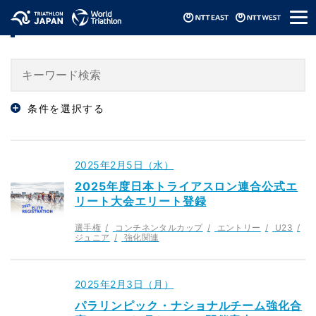
メ
「強化関連」のニュース
ニ
ュ
ー
条件を選択する
2025年2月5日（水）
2025年度日本トライアスロン連合公式エ
リート大会エリート登録
選手権
コンチネンタルカップ
エントリー
U23
ジュニア
強化関連
2025年2月3日（月）
パラリンピック・ナショナルチーム強化合