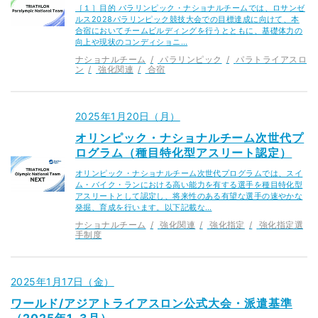
［１］目的 パラリンピック・ナショナルチームでは、ロサンゼ
ルス2028パラリンピック競技大会での目標達成に向けて、本
合宿においてチームビルディングを行うとともに、基礎体力の
向上や現状のコンディショニ…
ナショナルチーム
パラリンピック
パラトライアスロ
ン
強化関連
合宿
2025年1月20日（月）
オリンピック・ナショナルチーム次世代プ
ログラム（種目特化型アスリート認定）
オリンピック・ナショナルチーム次世代プログラムでは、スイ
ム・バイク・ランにおける高い能力を有する選手を種目特化型
アスリートとして認定し、将来性のある有望な選手の速やかな
発掘、育成を行います。以下記載な…
ナショナルチーム
強化関連
強化指定
強化指定選
手制度
2025年1月17日（金）
ワールド/アジアトライアスロン公式大会・派遣基準
（2025年1-3月）