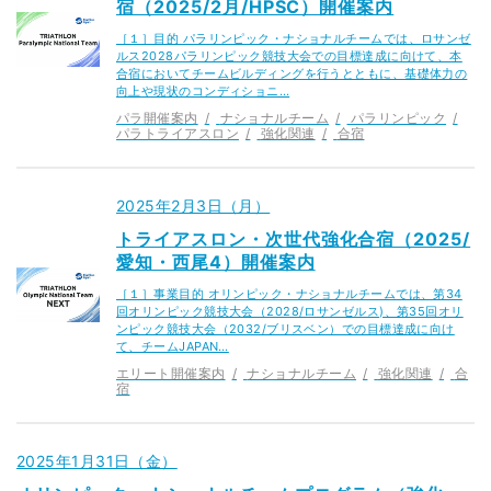
宿（2025/2月/HPSC）開催案内
［１］目的 パラリンピック・ナショナルチームでは、ロサンゼ
ルス2028パラリンピック競技大会での目標達成に向けて、本
合宿においてチームビルディングを行うとともに、基礎体力の
向上や現状のコンディショニ…
パラ開催案内
ナショナルチーム
パラリンピック
パラトライアスロン
強化関連
合宿
2025年2月3日（月）
トライアスロン・次世代強化合宿（2025/
愛知・西尾4）開催案内
［１］事業目的 オリンピック・ナショナルチームでは、第34
回オリンピック競技大会（2028/ロサンゼルス)、第35回オリ
ンピック競技大会（2032/ブリスベン）での目標達成に向け
て、チームJAPAN…
エリート開催案内
ナショナルチーム
強化関連
合
宿
2025年1月31日（金）