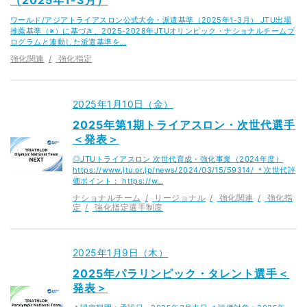
ワールド/アジアトライアスロン公式大会・派遣基準（2025年1-3月） JTU出場
推薦基準（※）に基づき、2025-2028年JTUオリンピック・ナショナルチームプ
ログラムと連動した派遣基準を…
強化関連
強化指定
2025年1月10日（金）
2025年第1期トライアスロン・次世代選手
＜発表＞
◎JTUトライアスロン 次世代育成・強化事業（2024年度）
https://www.jtu.or.jp/news/2024/03/15/59314/ ＊次世代評
価ポイント： https://w…
ナショナルチーム
リージョナル
強化関連
強化指
定
強化指定選手制度
2025年1月9日（木）
2025年パラリンピック・タレント選手＜
発表＞