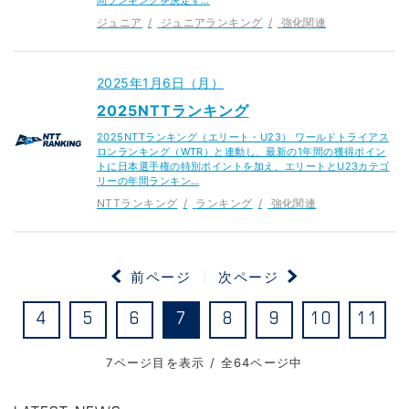
ジュニア
ジュニアランキング
強化関連
2025年1月6日（月）
2025NTTランキング
2025NTTランキング（エリート・U23） ワールドトライアス
ロンランキング（WTR）と連動し、最新の1年間の獲得ポイン
トに日本選手権の特別ポイントを加え、エリートとU23カテゴ
リーの年間ランキン…
NTTランキング
ランキング
強化関連
前ページ
次ページ
4
5
6
7
8
9
10
11
7ページ目を表示 / 全64ページ中