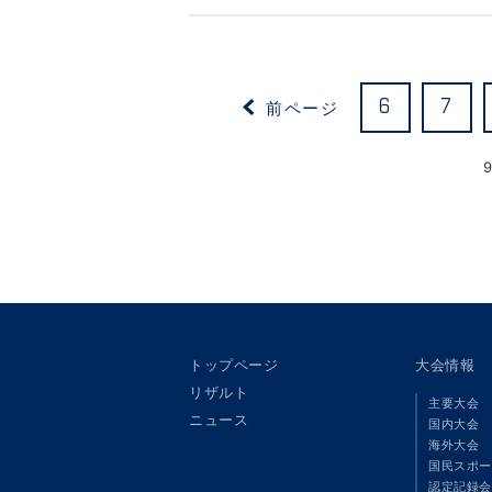
前ページ
6
7
トップページ
大会情報
リザルト
主要大会
ニュース
国内大会
海外大会
国民スポー
認定記録会