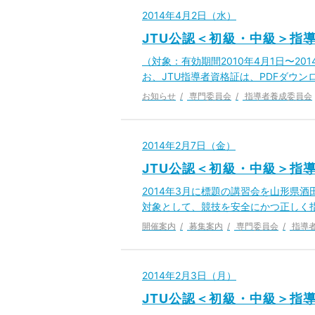
2014年4月2日（水）
JTU公認＜初級・中級＞指
（対象：有効期間2010年4月1日〜2
お、JTU指導者資格証は、PDFダウン
お知らせ
専門委員会
指導者養成委員会
2014年2月7日（金）
JTU公認＜初級・中級＞指
2014年3月に標題の講習会を山形県
対象として、競技を安全にかつ正しく
開催案内
募集案内
専門委員会
指導
2014年2月3日（月）
JTU公認＜初級・中級＞指