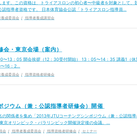
たします。この資格は、トライアスロンの初心者〜中級者を対象として、
公認指導者資格です。 日本体育協会公認「トライアスロン指導員…
者養成委員会
指導者養成講習会
研修会・東京会場（案内）
00〜13：05 開会挨拶（12：30受付開始） 13：05〜14：35 講義1（休
0〜16：2…
者養成委員会
指導資格者研修会
シンポジウム（兼：公認指導者研修会）開催
0名の関係者を集め「2013年JTUコーチングシンポジウム（兼：公認指導
0東京オリンピック・パラリンピック開催決定後の会議。…
員会
指導者養成委員会
指導資格者研修会
セミナー