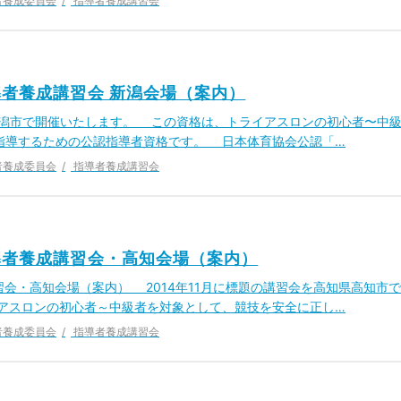
者養成委員会
指導者養成講習会
導者養成講習会 新潟会場（案内）
県新潟市で開催いたします。 この資格は、トライアスロンの初心者〜中
指導するための公認指導者資格です。 日本体育協会公認「…
者養成委員会
指導者養成講習会
導者養成講習会・高知会場（案内）
習会・高知会場（案内） 2014年11月に標題の講習会を高知県高知市で
イアスロンの初心者～中級者を対象として、競技を安全に正し…
者養成委員会
指導者養成講習会