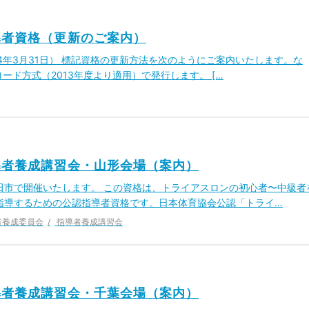
導者資格（更新のご案内）
014年3月31日） 標記資格の更新方法を次のようにご案内いたします。な
ロード方式（2013年度より適用）で発行します。 […
導者養成講習会・山形会場（案内）
酒田市で開催いたします。 この資格は、トライアスロンの初心者〜中級者
指導するための公認指導者資格です。日本体育協会公認「トライ…
者養成委員会
指導者養成講習会
導者養成講習会・千葉会場（案内）