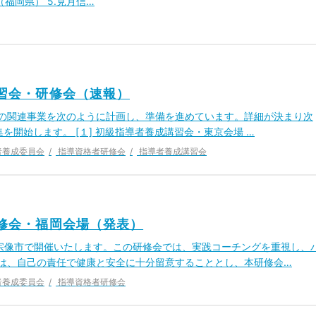
（福岡県） 5.見月信…
講習会・研修会（速報）
年度の関連事業を次のように計画し、準備を進めています。詳細が決まり次
を開始します。 [１] 初級指導者養成講習会・東京会場 …
者養成委員会
指導資格者研修会
指導者養成講習会
研修会・福岡会場（発表）
県宗像市で開催いたします。この研修会では、実践コーチングを重視し、
は、自己の責任で健康と安全に十分留意することとし、本研修会…
者養成委員会
指導資格者研修会