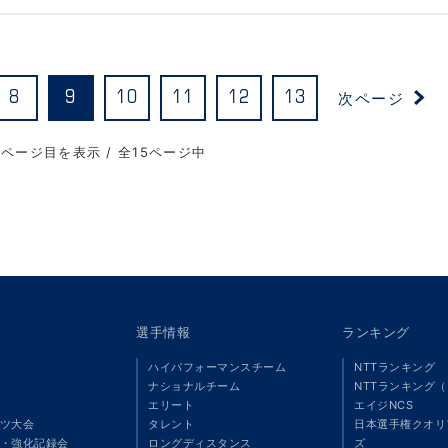
次ページ
8
9
10
11
12
13
9ページ目を表示 / 全15ページ中
選手情報
ランキング
ハイパフォーマンスチーム
NTTランキング
ナショナルチーム
NTTランキング
エリート
エイジNCS
ツ大会
タレント
日本選手権クオリ
・強化記録会
ロングディスタンス
ズ