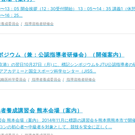
0〜13：05 開会挨拶（12：30受付開始） 13：05〜14：35 講義1（休
0〜16：25…
者養成委員会
指導資格者研修会
シンポジウム（兼：公認指導者研修会）（開催案内）
港）の翌日10月27日（月) に、標記シンポジウムをJTU公認指導者の
アアカデミーと国立スポーツ科学センター（JISS…
戦略医科学委員会
指導者養成委員会
指導資格者研修会
導者養成講習会 熊本会場（案内）
会 熊本会場（案内） 2014年11月に標題の講習会を熊本県熊本市で開
スロンの初心者〜中級者を対象として、競技を安全に正しく…