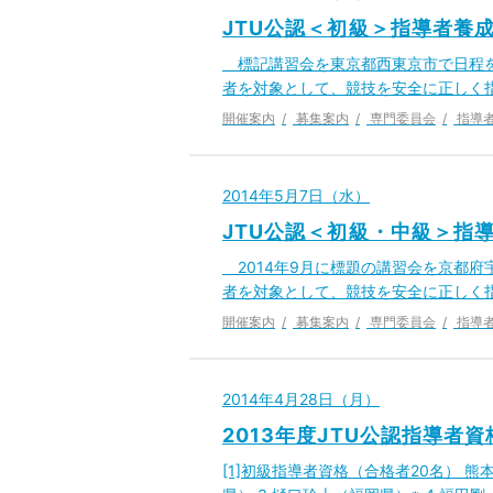
JTU公認＜初級＞指導者養
標記講習会を東京都西東京市で日程を
者を対象として、競技を安全に正しく
開催案内
募集案内
専門委員会
指導
2014年5月7日（水）
JTU公認＜初級・中級＞指
2014年9月に標題の講習会を京都
者を対象として、競技を安全に正しく
開催案内
募集案内
専門委員会
指導
2014年4月28日（月）
2013年度JTU公認指導者
[1]初級指導者資格（合格者20名） 熊本県