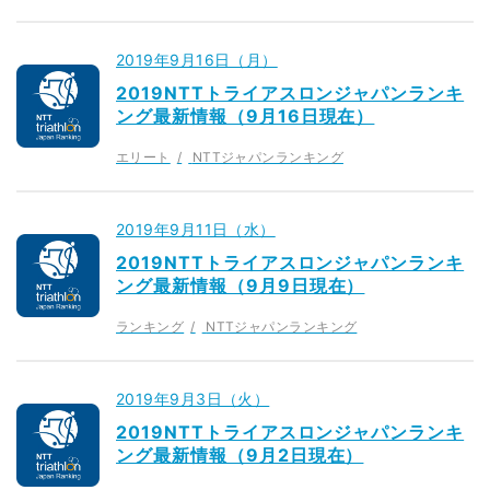
2019年9月16日（月）
2019NTTトライアスロンジャパンランキ
ング最新情報（9月16日現在）
エリート
NTTジャパンランキング
2019年9月11日（水）
2019NTTトライアスロンジャパンランキ
ング最新情報（9月9日現在）
ランキング
NTTジャパンランキング
2019年9月3日（火）
2019NTTトライアスロンジャパンランキ
ング最新情報（9月2日現在）