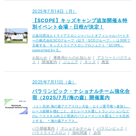
2025年7月14日（月）
【SCOPE】キッズキャンプ追加開催＆特
別イベント会場・日程が決定！
公益社団法人トライアスロンジャパンとオフィシャルパートナ
ーの株式会社SCOグループ（以下「SCOグループ」）は共同で
主催する「キッズトライアスロンプロジェクト『SCOPE』
supported by S…
お知らせ
事務局からのお知らせ
アスリートパスウェ
イ
開催案内
ジュニア
キッズ
教室
2025年7月11日（金）
パラリンピック・ナショナルチーム強化合
宿（2025/7月/海の森）開催案内
［１］目的 海の森アクアスロン大会・エイジ選手権へ参加し、
レース経験を積むこと。またレースを通しトランジションなど
のレーススキル向上と現状のパフォーマンスを図ることを目的
とする。 ＊海の森アクアス…
パラ開催案内
ナショナルチーム
パラリンピック
パラトライアスロン
強化関連
合宿