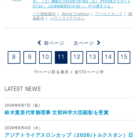
タ） ［２］開催日 2025年7月19日（土） PTS5男子スタート
07:30～（日本時間同日14:30～） PTVI男子スタ…
パラ開催案内
World Triathlon
ワールドカップ
開
催案内
パラトライアスロン
前ページ
次ページ
8
9
10
11
12
13
14
15
11ページ目を表示 / 全172ページ中
LATEST NEWS
2026年8月7日（金）
鈴木貴里代常務理事 文部科学大臣顕彰を受賞
2026年8月4日（火）
アジアトライアスロンカップ（2026/トルクスタン）日