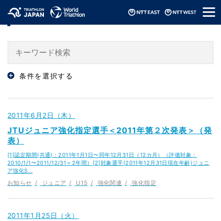
メ
「U15」のニュース
ニ
ュ
ー
条件を選択する
2011年6月2日（木）
JTUジュニア強化指定選手＜2011年第２次発表＞（発
表）
[1]認定期間(共通)：2011年1月1日〜同年12月31日（12カ月）（評価対象：
2010/1/1〜2011/12/31＝2年間）[2]対象選手(2011年12月31日現在年齢)ジュニ
ア強化S…
お知らせ
ジュニア
U15
強化関連
強化指定
2011年1月25日（火）