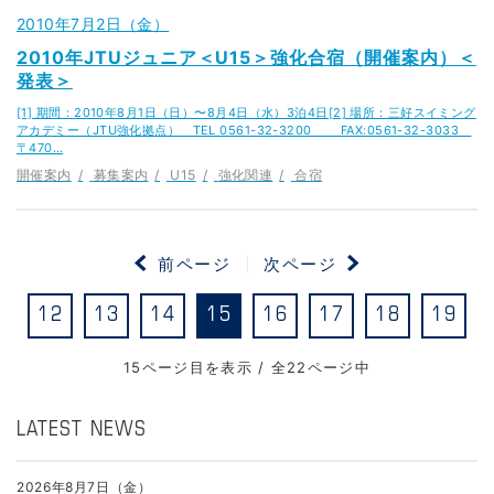
2010年7月2日（金）
2010年JTUジュニア＜U15＞強化合宿（開催案内）＜
発表＞
[1] 期間：2010年8月1日（日）〜8月4日（水）3泊4日[2] 場所：三好スイミング
アカデミー（JTU強化拠点） TEL 0561-32-3200 FAX:0561-32-3033
〒470…
開催案内
募集案内
U15
強化関連
合宿
前ページ
次ページ
12
13
14
15
16
17
18
19
15ページ目を表示 / 全22ページ中
LATEST NEWS
2026年8月7日（金）