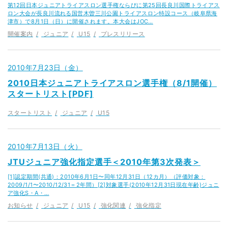
第12回日本ジュニアトライアスロン選手権ならびに第25回長良川国際トライアス
ロン大会が長良川流れる国営木曽三川公園トライアスロン特設コース（岐阜県海
津市）で8月1日（日）に開催されます。本大会はJOC…
開催案内
ジュニア
U15
プレスリリース
2010年7月23日（金）
2010日本ジュニアトライアスロン選手権（8/1開催）
スタートリスト[PDF]
スタートリスト
ジュニア
U15
2010年7月13日（火）
JTUジュニア強化指定選手＜2010年第3次発表＞
[1]認定期間(共通)：2010年6月1日〜同年12月31日（12カ月）（評価対象：
2009/1/1〜2010/12/31＝2年間）[2]対象選手(2010年12月31日現在年齢)ジュニ
ア強化S・A・…
お知らせ
ジュニア
U15
強化関連
強化指定