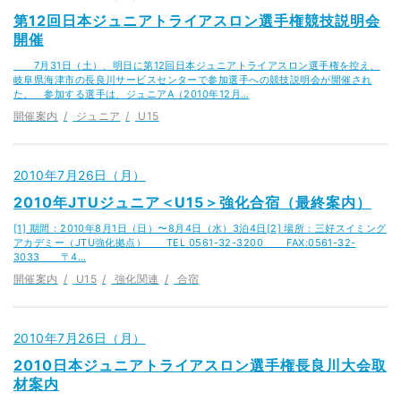
第12回日本ジュニアトライアスロン選手権競技説明会
開催
7月31日（土）、明日に第12回日本ジュニアトライアスロン選手権を控え、
岐阜県海津市の長良川サービスセンターで参加選手への競技説明会が開催され
た。 参加する選手は、ジュニアA（2010年12月…
開催案内
ジュニア
U15
2010年7月26日（月）
2010年JTUジュニア＜U15＞強化合宿（最終案内）
[1] 期間：2010年8月1日（日）〜8月4日（水）3泊4日[2] 場所：三好スイミング
アカデミー（JTU強化拠点） TEL 0561-32-3200 FAX:0561-32-
3033 〒4…
開催案内
U15
強化関連
合宿
2010年7月26日（月）
2010日本ジュニアトライアスロン選手権長良川大会取
材案内