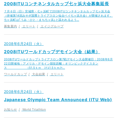
2008ITUコンチネンタルカップ七ヶ浜大会募集延長
７月６日（日）宮城県・七ヶ浜町で2008ITUコンチネンタルカップ七ヶ浜大会
（併催第14回みやぎ国際トライアスロン仙台ベイ七ヶ浜大会）が開催されます。
七ヶ浜町は｢うみ・ひと・まち七ヶ浜｣と謳われるよう…
募集案内
エリート
エイジグループ
2008年6月24日（火）
2008ITUワールドカップデモイン大会（結果）
2008ITUワールドカップトライアスロン第7戦デモイン大会開催日：2008年6月
22日開催地：アメリカ・デモイン競技距離：オリンピックデイスタン
ス （51.5ｋｍ ｽｲﾑ1.5ｋｍ/ﾊ…
ワールドカップ
大会結果
エリート
2008年6月24日（火）
Japanese Olympic Team Announced (ITU Web)
お知らせ
World Triathlon