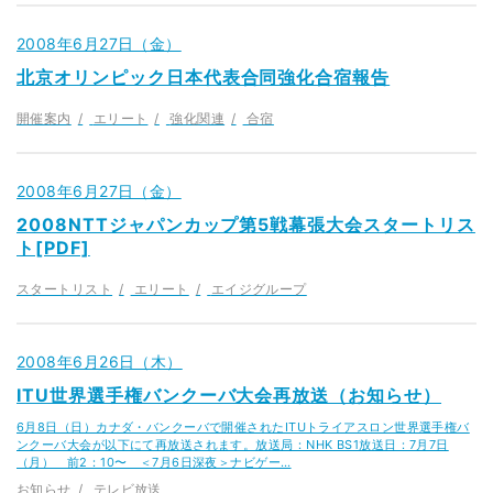
2008年6月27日（金）
北京オリンピック日本代表合同強化合宿報告
開催案内
エリート
強化関連
合宿
2008年6月27日（金）
2008NTTジャパンカップ第5戦幕張大会スタートリス
ト[PDF]
スタートリスト
エリート
エイジグループ
2008年6月26日（木）
ITU世界選手権バンクーバ大会再放送（お知らせ）
6月8日（日）カナダ・バンクーバで開催されたITUトライアスロン世界選手権バ
ンクーバ大会が以下にて再放送されます。放送局：NHK BS1放送日：7月7日
（月） 前2：10〜 ＜7月6日深夜＞ナビゲー…
お知らせ
テレビ放送