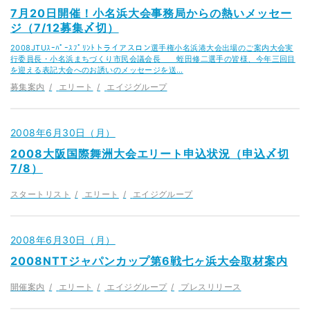
7月20日開催！小名浜大会事務局からの熱いメッセー
ジ（7/12募集〆切）
2008JTUｽｰﾊﾟｰｽﾌﾟﾘﾝﾄトライアスロン選手権小名浜港大会出場のご案内大会実
行委員長・小名浜まちづくり市民会議会長 蛭田修二選手の皆様、今年三回目
を迎える表記大会へのお誘いのメッセージを送…
募集案内
エリート
エイジグループ
2008年6月30日（月）
2008大阪国際舞洲大会エリート申込状況（申込〆切
7/8）
スタートリスト
エリート
エイジグループ
2008年6月30日（月）
2008NTTジャパンカップ第6戦七ヶ浜大会取材案内
開催案内
エリート
エイジグループ
プレスリリース