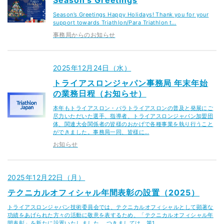
Season’s Greetings Happy Holidays! Thank you for your
support towards Triathlon/Para Triathlon t…
事務局からのお知らせ
2025年12月24日（水）
トライアスロンジャパン事務局 年末年始
の業務日程（お知らせ）
本年もトライアスロン・パラトライアスロンの普及と発展にご
尽力いただいた選手、指導者、トライアスロンジャパン加盟団
体、関連大会関係者の皆様のおかげで各種事業を執り行うこと
ができました。事務局一同、皆様に…
お知らせ
2025年12月22日（月）
テクニカルオフィシャル年間表彰の設置（2025）
トライアスロンジャパン技術委員会では、テクニカルオフィシャルとして顕著な
功績をあげられた方々の活動に敬意を表するため、「テクニカルオフィシャル年
間表彰」を新たに設置いたしました。 つきましては、第1…