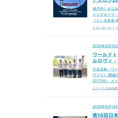
アスロン2
瀬戸内しまなみ
イジグループ・
［１］大会名 
スタンダード
2025年9月1
ワールドト
ルロヴィ・
大会名称：ワー
ヴァリ） 開催日
日17:00） エ
エリート大会結果
2025年9月1
第16回日