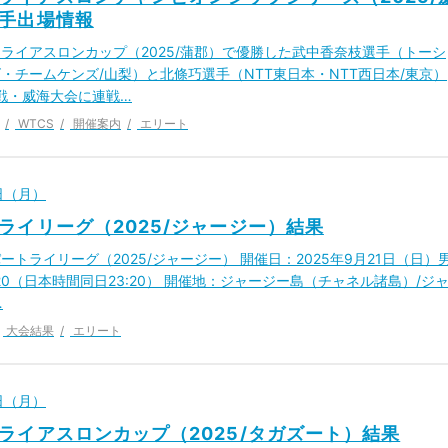
手出場情報
ライアスロンカップ（2025/蒲郡）で優勝した武中香奈枝選手（トーシ
・チームケンズ/山梨）と北條巧選手（NTT東日本・NTT西日本/東京）
7戦・威海大会に連戦…
WTCS
開催案内
エリート
2日（月）
ライリーグ（2025/ジャージー）結果
ートライリーグ（2025/ジャージー） 開催日：2025年9月21日（日）
:20（日本時間同日23:20） 開催地：ジャージー島（チャネル諸島）/ジ
…
大会結果
エリート
2日（月）
ライアスロンカップ（2025/タガズート）結果