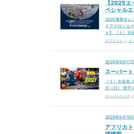
【2025
ペシャルエ
2025蒲郡オ
イアスロンエイ
ト】 ［１］大会
スプリント
エ
2025年9月1
スーパート
［１］大会名 ス
日（日） 男子ス
スーパーリーグ
2025年9月1
アフリカト
場情報