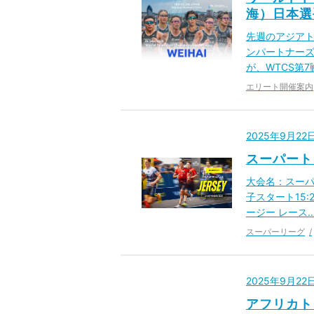
海）日本選
先週のアジアト
ンパートナーズ
が、WTCS第
エリート開催案内
2025年9月2
スーパート
大会名：スーパ
子スタート15
ージー レース
スーパーリーグ
2025年9月2
アフリカト