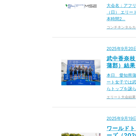
大会名：アフリ
（日） エリート
本時間2…
コンチネンタルカ
2025年9月2
武中香奈枝
蒲郡）結果
本日、愛知県蒲
ート女子では武
らトップを譲
エリート大会結果
2025年9月1
ワールドト
ーズ（20