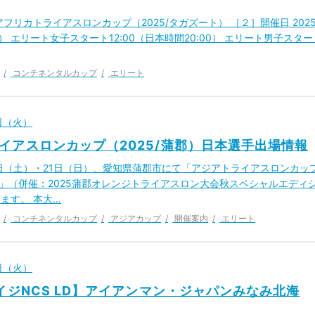
アフリカトライアスロンカップ（2025/タガズート） ［２］開催日 202
） エリート女子スタート12:00（日本時間20:00） エリート男子スター
コンチネンタルカップ
エリート
6日（火）
イアスロンカップ（2025/蒲郡）日本選手出場情報
20日（土）・21日（日）、愛知県蒲郡市にて「アジアトライアスロンカッ
郡）」（併催：2025蒲郡オレンジトライアスロン大会秋スペシャルエディ
ます。 本大…
コンチネンタルカップ
アジアカップ
開催案内
エリート
6日（火）
エイジNCS LD】アイアンマン・ジャパンみなみ北海