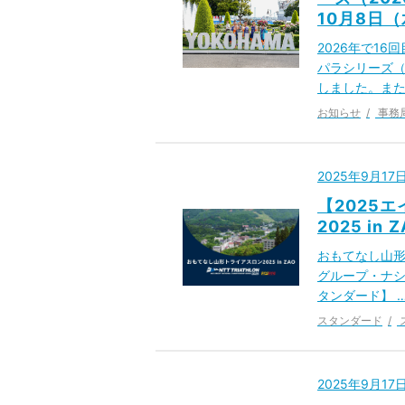
10月8日
2026年で1
パラシリーズ（
しました。また
お知らせ
事務
2025年9月1
【2025
2025 in
おもてなし⼭形ト
グループ・ナシ
タンダード】 
スタンダード
2025年9月1