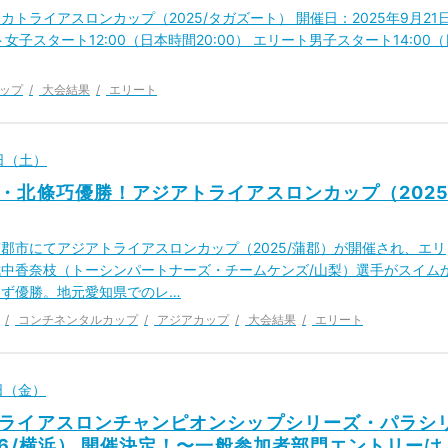
カトライアスロンカップ（2025/タガズート） 開催日：2025年9月21
女子スタート12:00（日本時間20:00） エリート男子スタート14:00（
ップ
大会結果
エリート
0日（土）
・北條巧優勝！アジアトライアスロンカップ（2025
郡市にてアジアトライアスロンカップ（2025/蒲郡）が開催され、エリ
中香奈枝（トーシンパートナーズ・チームケンズ/山梨）選手がスイム
らず優勝。地元愛知県でのレ…
コンチネンタルカップ
アジアカップ
大会結果
エリート
9日（金）
ライアスロンチャンピオンシップシリーズ・パラシ
26/横浜） 開催決定！〜一般参加者部門エントリーは