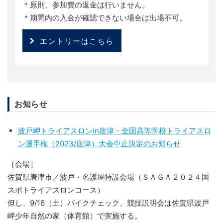
＊原則、参加費の返金は行いません。
＊期間内の入金が確認できない場合は出場不可。
エントリーはこちら
お知らせ
波戸岬トライアスロンin唐津・全国高等学校トライアスロ
ン選手権（2023/唐津）大会中止決定のお知らせ
［会場］
佐賀県唐津市／波戸・名護屋特設会場（ＳＡＧＡ２０２４国
スポトライアスロンコース）
但し、9/16（土）バイクチェック、競技説明会は佐賀県波戸
岬少年自然の家（体育館）で実施
する。