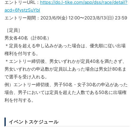
エントリーURL：
https://do.l-tike.com/app/dss/race/detail?
acd=6fystzSuYbl
エントリー期間：
2023/6/9(金) 12:00〜
2023/8/13(日) 23:59
［定員］
男女各40名
（計80名）
＊定員を超える申し込みがあった場合は、優先順に従い出場
権利を付与する。
＊エントリー締切後、男女いずれかが定員40名を満たさず、
男女いずれかの申込数が定員以
上あった場合は男女計80名ま
で選手を受け入れる。
例）エントリー締切後、男子50名・女子30名の申込があった
場合、男子においては定員を
超えた人数である50名に出場権
利を付与する。
イベントスケジュール