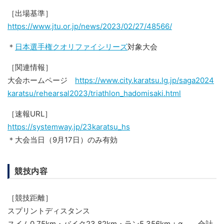
［出場基準］
https://www.jtu.or.jp/news/2023/02/27/48566/
＊
日本選手権クオリファイシリーズ
対象大会
［関連情報］
大会ホームページ
https://www.city.karatsu.lg.jp/saga2024
karatsu/rehearsal2023/triathlon_hadomisaki.html
［速報URL］
https://systemway.jp/23karatsu_hs
＊大会当日（9月17日）のみ有効
競技内容
［競技距離］
スプリントディスタンス
スイム0.75km・バイク
23.82
km・ラン
5.356
km
＋α
合計