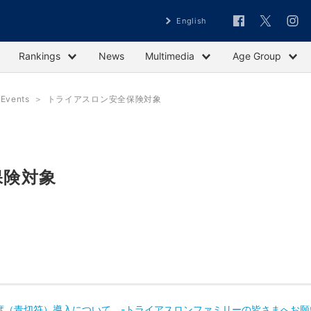
English
Rankings
News
Multimedia
Age Group
vents
トライアスロン安全保険対象
保険対象
度（青切符）導入について -トライアスロンファミリーの皆さまへお願