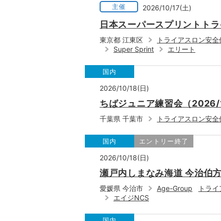
主催
2026/10/17(土)
日本スーパースプリントトラ
東京都 江東区
トライアスロン安全
Super Sprint
エリート
国内
2026/10/18(日)
ちばジュニア練習会（2026/
千葉県 千葉市
トライアスロン安全
国内
エントリー終了
2026/10/18(日)
瀬戸内しまなみ海道 今治伯方
愛媛県 今治市
Age-Group
トライ
エイジNCS
国内