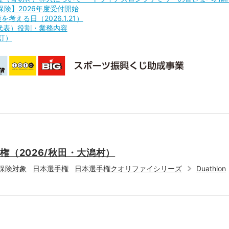
険】2026年度受付開始
える日（2026.1.21）
（医療代表）役割・業務内容
訂）
権（2026/秋田・大潟村）
保険対象
日本選手権
日本選手権クオリファイシリーズ
Duathlon