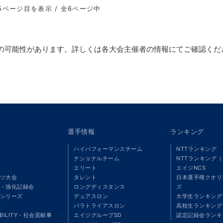
5ページ目を表示 / 全6ページ中
の可能性があります。詳しくは各大会主催者の情報にてご確認くだ
選手情報
ランキング
ハイパフォーマンスチーム
NTTランキング
ナショナルチーム
NTTランキング
エリート
エイジNCS
ツ大会
タレント
日本選手権クオリ
・強化記録会
ロングディスタンス
ズ
シリーズ
デュアスロン
大学生ランキング
S
パラトライアスロン
高校生ランキング
ABILITY・社会貢献事
エイジグループSD
認定記録会ランキ