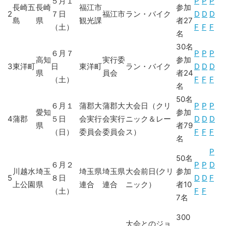
５月１
P
P
P
長崎五
長崎
福江市
参加
2
７日
福江市
ラン・バイク
D
D
D
島
県
観光課
者27
（土）
F
F
F
名
30名
６月７
P
P
P
高知
実行委
参加
3
東洋町
日
東洋町
ラン・バイク
D
D
D
県
員会
者24
（土）
F
F
F
名
50名
６月１
蒲郡大
蒲郡大
大会日（クリ
P
P
P
愛知
参加
4
蒲郡
５日
会実行
会実行
ニック＆レー
D
D
D
県
者79
（日）
委員会
委員会
ス）
F
F
F
名
P
50名
６月２
P
P
D
川越水
埼玉
埼玉県
埼玉県
大会前日(クリ
参加
5
８日
D
D
F
上公園
県
連合
連合
ニック）
者10
（土）
F
F
7名
300
大会とのジョ