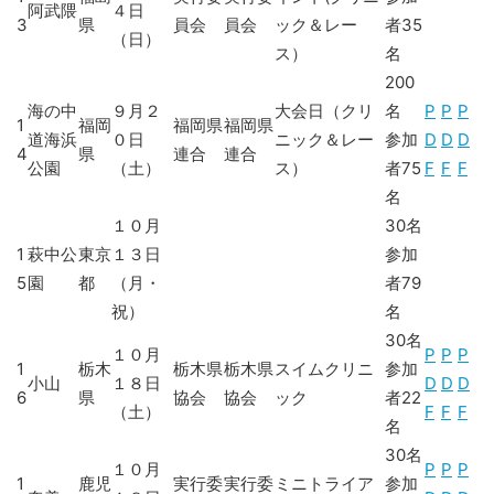
阿武隈
４日
3
県
員会
員会
ック＆レー
者35
（日）
ス）
名
200
海の中
９月２
大会日（クリ
名
P
P
P
1
福岡
福岡県
福岡県
道海浜
０日
ニック＆レー
参加
D
D
D
4
県
連合
連合
公園
（土）
ス）
者75
F
F
F
名
１０月
30名
1
萩中公
東京
１３日
参加
5
園
都
（月・
者79
祝）
名
30名
１０月
P
P
P
1
栃木
栃木県
栃木県
スイムクリニ
参加
小山
１８日
D
D
D
6
県
協会
協会
ック
者22
（土）
F
F
F
名
30名
１０月
P
P
P
1
鹿児
実行委
実行委
ミニトライア
参加