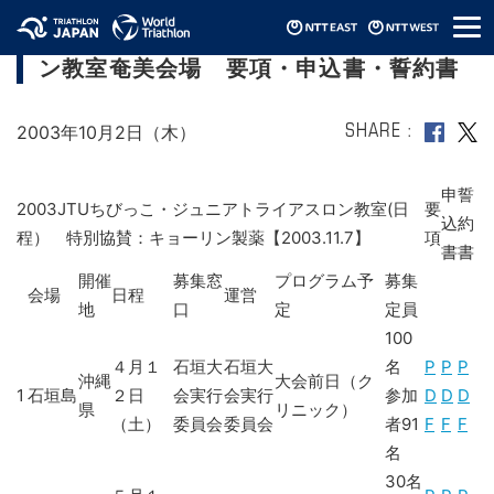
メ
2003JTUちびっこ・ジュニアトライアスロ
ニ
ン教室奄美会場 要項・申込書・誓約書
ュ
ー
2003年10月2日（木）
SHARE
申
誓
2003JTUちびっこ・ジュニアトライアスロン教室(日
要
込
約
程） 特別協賛：キョーリン製薬【2003.11.7】
項
書
書
開催
募集窓
プログラム予
募集
会場
日程
運営
地
口
定
定員
100
４月１
石垣大
石垣大
名
P
P
P
沖縄
大会前日（ク
1
石垣島
２日
会実行
会実行
参加
D
D
D
県
リニック）
（土）
委員会
委員会
者91
F
F
F
名
30名