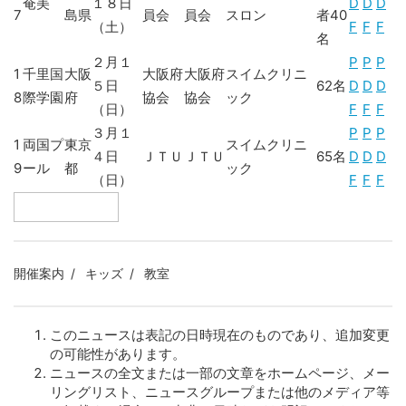
奄美
１８日
D
D
D
7
島県
員会
員会
スロン
者40
（土）
F
F
F
名
２月１
P
P
P
1
千里国
大阪
大阪府
大阪府
スイムクリニ
５日
62名
D
D
D
8
際学園
府
協会
協会
ック
（日）
F
F
F
３月１
P
P
P
1
両国プ
東京
スイムクリニ
４日
ＪＴＵ
ＪＴＵ
65名
D
D
D
9
ール
都
ック
（日）
F
F
F
開催案内
キッズ
教室
このニュースは表記の日時現在のものであり、追加変更
の可能性があります。
ニュースの全文または一部の文章をホームページ、メー
リングリスト、ニュースグループまたは他のメディア等