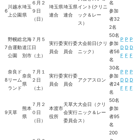
６月２
名
川越水
埼玉
埼玉県
埼玉県
イント(クリニ
6
９日
参加
上公園
県
連合
連合
ック＆レー
（日）
者32
ス）
2名
50名
野幌総
北海
７月５
P
P
P
実行委
実行委
大会前日(クリ
参加
7
合運動
道江
日
D
D
D
員会
員会
ニック）
者56
公園
別市
（土）
F
F
F
名
30名
奈良ド
７月１
P
P
P
奈良
実行委
実行委
参加
8
リーム
２日
アクアスロン
D
D
D
県
員会
員会
者24
ランド
（土）
F
F
F
名
50名
７月２
天草大
大会日（クリ
熊本
本渡市
参加
9
天草
０日
会実行
ニック＆レー
県
役所
者95
（日）
委員会
ス）
名
200