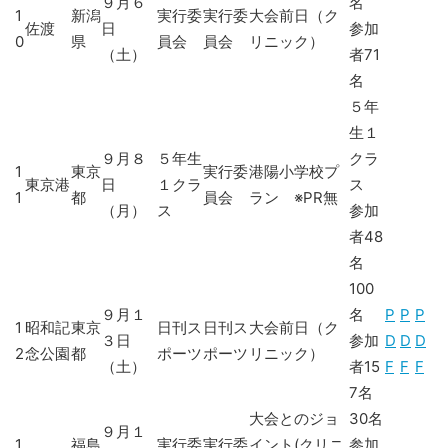
９月６
名
1
新潟
実行委
実行委
大会前日（ク
佐渡
日
参加
0
県
員会
員会
リニック）
（土）
者71
名
５年
生１
９月８
５年生
クラ
1
東京
実行委
港陽小学校プ
東京港
日
１クラ
ス
1
都
員会
ラン ※PR無
（月）
ス
参加
者48
名
100
９月１
名
P
P
P
1
昭和記
東京
日刊ス
日刊ス
大会前日（ク
３日
参加
D
D
D
2
念公園
都
ポーツ
ポーツ
リニック）
（土）
者15
F
F
F
7名
大会とのジョ
30名
９月１
1
福島
実行委
実行委
イント(クリニ
参加