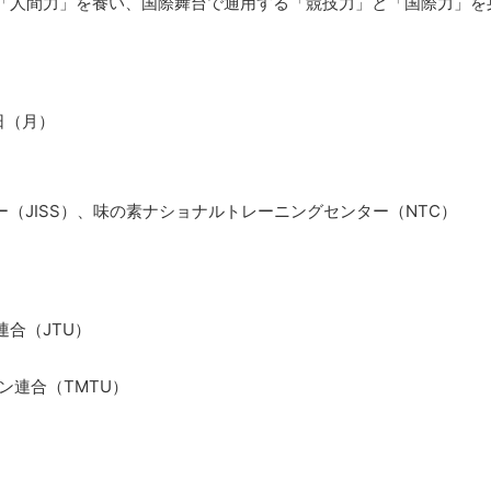
「人間力」を養い、国際舞台で通用する「競技力」と「国際力」を
5日（月）
ー（JISS）、味の素ナショナルトレーニングセンター（NTC）
合（JTU）
ン連合（TMTU）