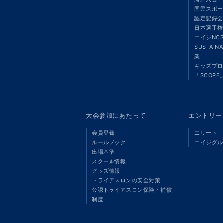
国民スポー
認定記録会
日本選手権
エイジNC
SUSTAIN
業
キッズプロ
「SCOPE
大会参加にあたって
エントリー
会員登録
エリート
ルールブック
エイジグル
出場基準
スクール情報
グッズ情報
トライアスロンの安全対策
公認トライアスロン保険・補償
制度