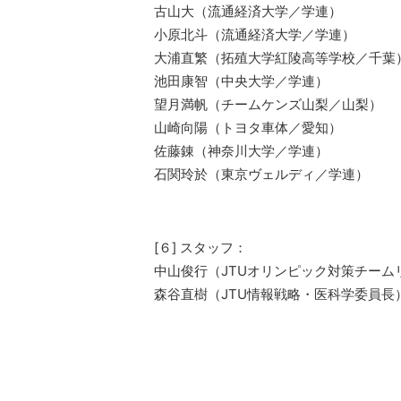
古山大（流通経済大学／学連）
小原北斗（流通経済大学／学連）
大浦直繁（拓殖大学紅陵高等学校／千葉
池田康智（中央大学／学連）
望月満帆（チームケンズ山梨／山梨）
山崎向陽（トヨタ車体／愛知）
佐藤錬（神奈川大学／学連）
石関玲於（東京ヴェルディ／学連）
[６] スタッフ：
中山俊行（JTUオリンピック対策チーム
森谷直樹（JTU情報戦略・医科学委員長