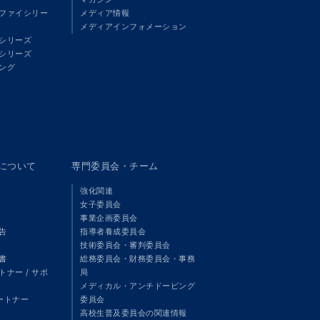
ファイシリー
メディア情報
メディアインフォメーション
シリーズ
シリーズ
ング
panについて
専門委員会・チーム
強化関連
女子委員会
事業企画委員会
告
指導者養成委員会
技術委員会・審判委員会
書
総務委員会・財務委員会・事務
ナー / サポ
局
メディカル・アンチドーピング
パートナー
委員会
高校生普及委員会の関連情報