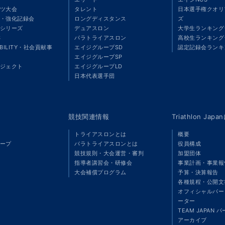
ツ大会
タレント
日本選手権クオリ
・強化記録会
ロングディスタンス
ズ
シリーズ
デュアスロン
大学生ランキング
S
パラトライアスロン
高校生ランキング
ABILITY・社会貢献事
エイジグループSD
認定記録会ランキ
エイジグループSP
ジェクト
エイジグループLD
」
日本代表選手団
競技関連情報
Triathlon Ja
トライアスロンとは
概要
ープ
パラトライアスロンとは
役員構成
競技規則・大会運営・審判
加盟団体
指導者講習会・研修会
事業計画・事業報
大会補償プログラム
予算・決算報告
各種規程・公開文
オフィシャルパート
ーター
TEAM JAPAN 
アーカイブ