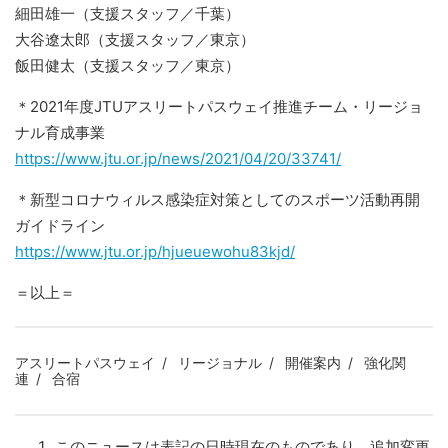
細田雄一（支援スタッフ／千葉）
大谷遼太郎（支援スタッフ／東京）
飯田健太（支援スタッフ／東京）
＊2021年度JTUアスリートパスウェイ推進チーム・リージョ
ナル育成事業
https://www.jtu.or.jp/news/2021/04/20/33741/
＊新型コロナウィルス感染症対策としてのスポーツ活動再開
ガイドライン
https://www.jtu.or.jp/hjueuewohu83kjd/
＝以上＝
アスリートパスウェイ
リージョナル
開催案内
強化関
連
合宿
このニュースは表記の日時現在のものであり、追加変更