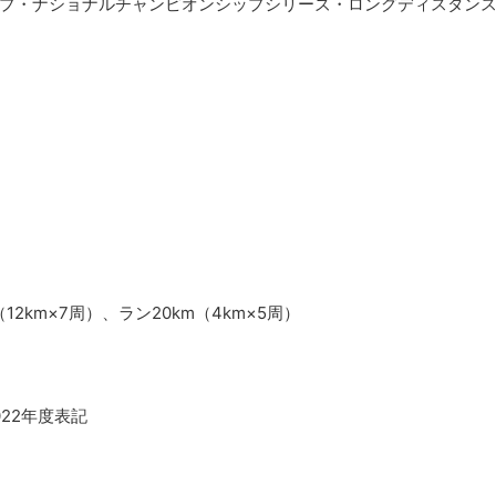
ループ・ナショナルチャンピオンシップシリーズ・ロングディスタン
12km×7周）、ラン20km（4km×5周）
022年度表記