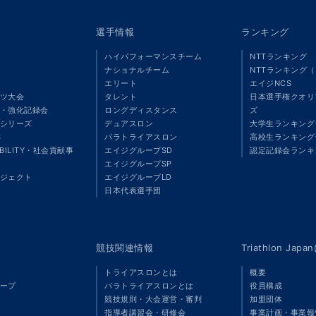
選手情報
ランキング
ハイパフォーマンスチーム
NTTランキング
ナショナルチーム
NTTランキング
エリート
エイジNCS
ツ大会
タレント
日本選手権クオリ
・強化記録会
ロングディスタンス
ズ
シリーズ
デュアスロン
大学生ランキング
S
パラトライアスロン
高校生ランキング
ABILITY・社会貢献事
エイジグループSD
認定記録会ランキ
エイジグループSP
ジェクト
エイジグループLD
」
日本代表選手団
競技関連情報
Triathlon Ja
トライアスロンとは
概要
ープ
パラトライアスロンとは
役員構成
競技規則・大会運営・審判
加盟団体
指導者講習会・研修会
事業計画・事業報