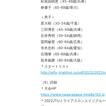
松尾由樹恵（45-49歳/兵庫）
林優子（65-69歳/香川）
＜男子＞
星大樹（30-34歳/千葉）
三田博史（45-49歳/兵庫）
石井秀明（50-54歳/静岡）
冨岡敏憲（60-64歳/広島）
寺木忠利（60-64歳/愛知）
石飛肇（65-69歳/兵庫）
舘本義勝（80-84歳/大阪）
＊スタートリスト
http://gifu-triathlon.jp/pdf/2022/2022mi
［6］詳細
＊大会HP
https://www.nagaragawa-middle102.jp
＊2022JTUトライアスロンエイジグ