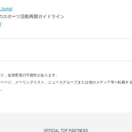
_long/
のスポーツ活動再開ガイドライン
/
あり、追加変更の可能性があります。
ムページ、メーリングリスト、ニュースグループまたは他のメディア等へ転載す
い。
OFFICIAL TOP PARTNERS