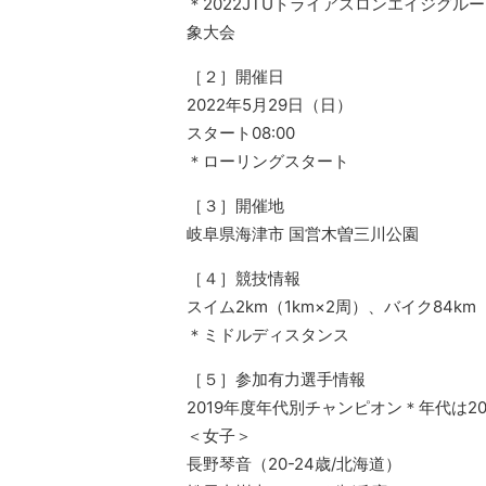
＊2022JTUトライアスロンエイジグ
象大会
［２］開催日
2022年5月29日（日）
スタート08:00
＊ローリングスタート
［３］開催地
岐阜県海津市 国営木曽三川公園
［４］競技情報
スイム2km（1km×2周）、バイク84km（
＊ミドルディスタンス
［５］参加有力選手情報
2019年度年代別チャンピオン＊年代は2
＜女子＞
長野琴音（20-24歳/北海道）