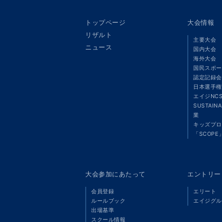
トップページ
大会情報
リザルト
主要大会
ニュース
国内大会
海外大会
国民スポー
認定記録会
日本選手権
エイジNC
SUSTAIN
業
キッズプロ
「SCOPE
大会参加にあたって
エントリー
会員登録
エリート
ルールブック
エイジグル
出場基準
スクール情報