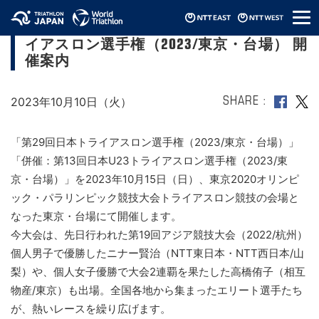
メ
日本トライアスロン選手権／日本U23トラ
ニ
イアスロン選手権（2023/東京・台場） 開
ュ
ー
催案内
2023年10月10日（火）
SHARE
「第29回日本トライアスロン選手権（2023/東京・台場）」
「併催：第13回日本U23トライアスロン選手権（2023/東
京・台場）」を2023年10月15日（日）、東京2020オリンピ
ック・パラリンピック競技大会トライアスロン競技の会場と
なった東京・台場にて開催します。
今大会は、先日行われた第19回アジア競技大会（2022/杭州）
個人男子で優勝したニナー賢治（NTT東日本・NTT西日本/山
梨）や、個人女子優勝で大会2連覇を果たした高橋侑子（相互
物産/東京）も出場。全国各地から集まったエリート選手たち
が、熱いレースを繰り広げます。