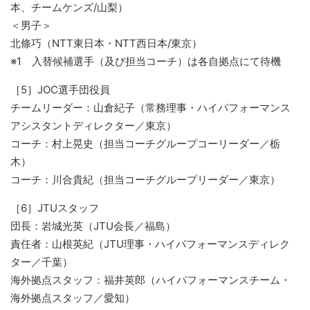
本、チームケンズ/山梨）
＜男子＞
北條巧（NTT東日本・NTT⻄日本/東京）
※1 入替候補選手（及び担当コーチ）は各自拠点にて待機
［5］JOC選手団役員
チームリーダー：山倉紀子（常務理事・ハイパフォーマンス
アシスタントディレクター／東京）
コーチ：村上晃史（担当コーチグループコーリーダー／栃
木）
コーチ：川合貴紀（担当コーチグループリーダー／東京）
［6］JTUスタッフ
団長：岩城光英（JTU会長／福島）
責任者：山根英紀（JTU理事・ハイパフォーマンスディレク
ター／千葉）
海外拠点スタッフ：福井英郎（ハイパフォーマンスチーム・
海外拠点スタッフ／愛知）