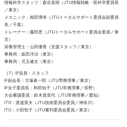
情報科学スタッフ：森谷直樹（JTU情報戦略・医科学委員長
／東京）
メカニック：相田博幸（JTUトータルサポート委員会副委員
長／千葉）
トレーナー：藤田恵（JTUトータルサポート委員会委員／東
京）
栄養管理士：山田優香（支援スタッフ／東京）
事務局：坂田洋治（東京）
事務局：児玉健太（東京）
［7］IF役員・スタッフ
IF副会長：大塚眞一郎（JTU専務理事／東京）
IF女子委員長：和田知子（JTU常務理事／長野）
大会審議委員：鈴木貴里代（JTU常務理事／愛知）
ITO：渡邉英夫（JTU技術委員会委員／神奈川）
ITO：小田智子（JTU審判委員会委員／東京）