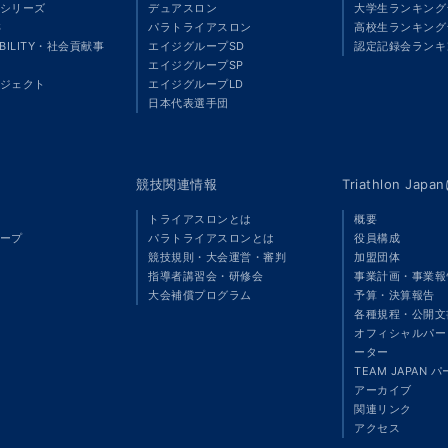
シリーズ
デュアスロン
大学生ランキング
S
パラトライアスロン
高校生ランキング
ABILITY・社会貢献事
エイジグループSD
認定記録会ランキ
エイジグループSP
ジェクト
エイジグループLD
」
日本代表選手団
競技関連情報
Triathlon Ja
トライアスロンとは
概要
ープ
パラトライアスロンとは
役員構成
競技規則・大会運営・審判
加盟団体
指導者講習会・研修会
事業計画・事業報
大会補償プログラム
予算・決算報告
各種規程・公開文
オフィシャルパート
ーター
TEAM JAPAN 
アーカイブ
関連リンク
アクセス