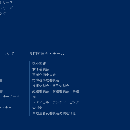
シリーズ
シリーズ
ング
panについて
専門委員会・チーム
強化関連
女子委員会
事業企画委員会
告
指導者養成委員会
技術委員会・審判委員会
書
総務委員会・財務委員会・事務
ナー / サポ
局
メディカル・アンチドーピング
パートナー
委員会
高校生普及委員会の関連情報