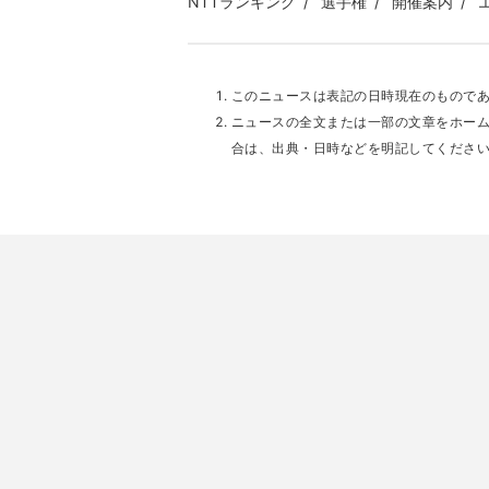
NTTランキング
選手権
開催案内
このニュースは表記の日時現在のもので
ニュースの全文または一部の文章をホー
合は、出典・日時などを明記してくださ