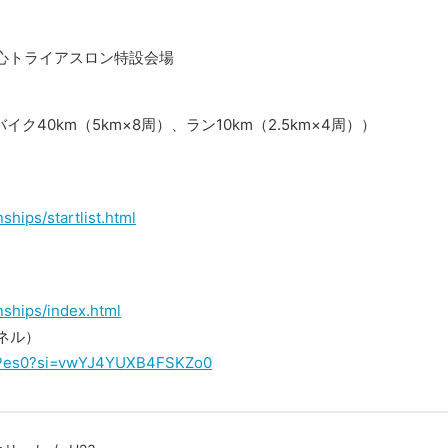
心トライアスロン特設会場
、バイク40km（5km×8周）、ラン10km（2.5km×4周））
ships/startlist.html
nships/index.html
ンネル）
pixPes0?si=vwYJ4YUXB4FSKZo0