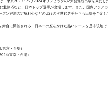
は、東京2020・パリ2024オリンピックの2大会連続出場を果たし
積む北條巧など、日本トップ選手が出場します。また、国内アジア
ーズン好調の定塚利心などのU23の次世代選手たちも出場を予定し
を舞台に開催される、日本一の座をかけた熱いレースを是非現地で
4/東京・台場）
024/東京・台場）