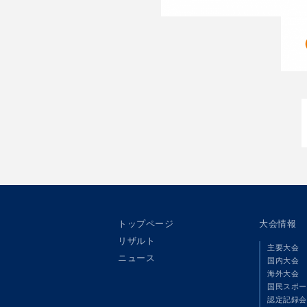
トップページ
大会情報
リザルト
主要大会
ニュース
国内大会
海外大会
国民スポー
認定記録会