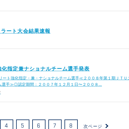
イラート大会結果速報
ト強化指定兼ナショナルチーム選手発表
ＪＴＵエリート強化指定・兼・ナショナルチーム選手≪２００８年第１期ＪＴＵ
ム選手≫◎認定期間：２００７年１２月１日〜２００８…
定
次ページ
4
5
6
7
8