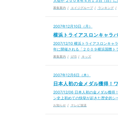
大会が ２００８年４月１３日（日）に沖縄県
募集案内
エイジグループ
ランキング
2007年12月10日（月）
横浜トライアスロンキャラ
2007/12/10 横浜トライアスロン
年に開催される「２００９横浜国際ト
募集案内
U15
キッズ
2007年12月6日（木）
日本人初の金メダル獲得！ワ
2007/12/06 日本人初の金メダル
ン史上初めての快挙が起きた歴史的シ
お知らせ
テレビ放送