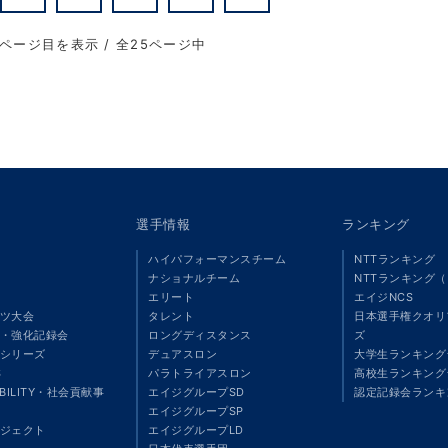
1ページ目を表示 / 全25ページ中
選手情報
ランキング
ハイパフォーマンスチーム
NTTランキング
ナショナルチーム
NTTランキング
エリート
エイジNCS
ツ大会
タレント
日本選手権クオリ
・強化記録会
ロングディスタンス
ズ
シリーズ
デュアスロン
大学生ランキング
S
パラトライアスロン
高校生ランキング
ABILITY・社会貢献事
エイジグループSD
認定記録会ランキ
エイジグループSP
ジェクト
エイジグループLD