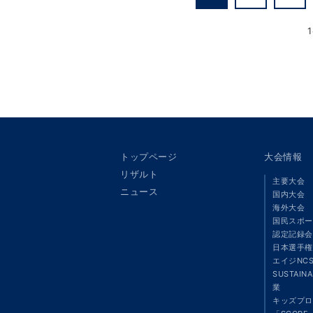
トップページ
大会情報
リザルト
主要大会
ニュース
国内大会
海外大会
国民スポー
認定記録会
日本選手権
エイジNC
SUSTAIN
業
キッズプロ