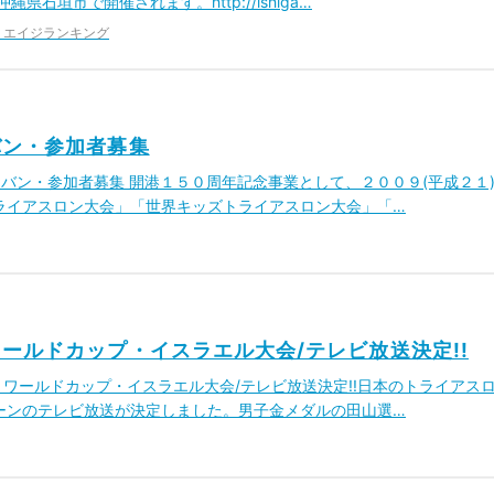
石垣市で開催されます。http://ishiga…
エイジランキング
バン・参加者募集
キャラバン・参加者募集 開港１５０周年記念事業として、２００９(平成２１
ライアスロン大会」「世界キッズトライアスロン大会」「…
ールドカップ・イスラエル大会/テレビ放送決定!!
獲得！ワールドカップ・イスラエル大会/テレビ放送決定!!日本のトライアス
ーンのテレビ放送が決定しました。男子金メダルの田山選…