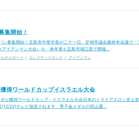
ン募集開始！
マンジャパン募集開始！五島市中尾市長が二十一日、定例市議会最終本会議で「
（アイアンマン大会）を、来年度も五島市福江島で開催…
マルチスポーツ
ロングディスタンス
アイアンマン
ル獲得ワールドカップイスラエル大会
初の金メダル獲得ワールドカップ・イスラエル大会日本のトライアスロン史上
12/22)テレビ放送されます。男子金メダルの田山選…