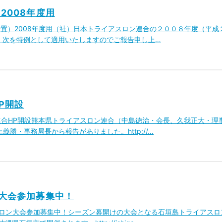
2008年度用
（特例措置）2008年度用（社）日本トライアスロン連合の２００８年度（平成
、次を特例として適用いたしますのでご報告申し上…
P開設
ロン連合HP開設熊本県トライアスロン連合（中島徳治・会長、久我正大・理
勝・事務局長から報告がありました。http://…
ン大会参加募集中！
イアスロン大会参加募集中！シーズン幕開けの大会となる石垣島トライアスロ