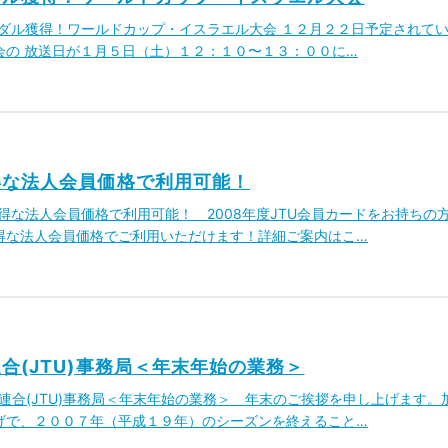
の金メダル獲得！ワールドカップ・イスラエル大会 １２月２２日予定されて
会の 放送日が１月５日（土）１２：１０〜１３：００に…
得な法人会員価格で利用可能！
をお得な法人会員価格で利用可能！ 2008年度JTU会員カードをお持ちの
得な法人会員価格でご利用いただけます！詳細ご案内はこ…
合(JTU)事務局＜年末年始の業務＞
ロン連合(JTU)事務局＜年末年始の業務＞ 年末のご挨拶を申し上げます。
げで、２００７年（平成１９年）のシーズンを終えること…