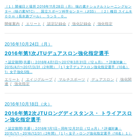
［１］開催日と場所 2016年11月28日（月） 味の素ナショナルトレーニングセン
ター（味の素NTC）、 国立スポーツ科学センター（JISS） ［２］種目 スイム８
００ｍ（長水路プール）、ラン５，０…
開催案内
エリート
認定記録会
強化記録会
強化指定
2016年10月24日（月）
2016年第1次JTUデュアスロン強化指定選手
＊認定期間(共通)：2016年4月1日〜2017年3月31日（12ヵ月） ＊評価対象：
2015/4/1〜2017/3/31（2年間） [１] 女子デュアスロン強化指定選手（10名）
1）女子強化S指…
エリート
エイジグループ
マルチスポーツ
デュアスロン
強化関
連
強化指定
2016年10月18日（火）
2016年第2次JTUロングディスタンス・ トライアスロ
ン強化指定選手
＊認定期間(共通)：2016年1月1日～同年12月31日（12ヵ月）＊評価対象：
2015/1/1～2016/12/31（2年間） [１]＜女子＞ロング強化指定選手（16名）１）