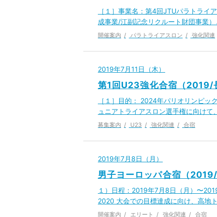
［１］事業名：第4回JTUパラトライアス
成事業/江副記念リクルート財団事業）
開催案内
パラトライアスロン
強化関連
2019年7月11日（木）
第1回U23強化合宿（2019
［１］目的： 2024年パリオリンピッ
ュニアトライアスロン選手権に向けて
募集案内
U23
強化関連
合宿
2019年7月8日（月）
男子ヨーロッパ合宿（201
１）日程：2019年7月8日（月）〜2
2020 大会での目標達成に向け、高
開催案内
エリート
強化関連
合宿