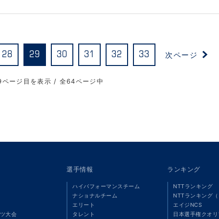
次ページ
28
29
30
31
32
33
9ページ目を表示 / 全64ページ中
選手情報
ランキング
ハイパフォーマンスチーム
NTTランキング
ナショナルチーム
NTTランキング
エリート
エイジNCS
ツ大会
タレント
日本選手権クオリ