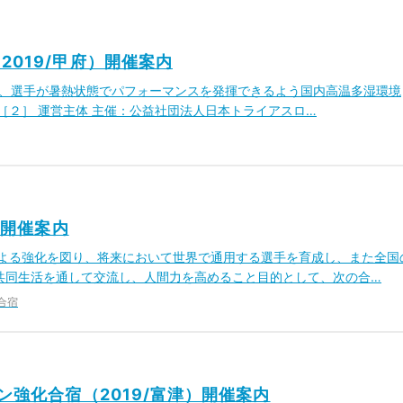
019/甲府）開催案内
し、選手が暑熱状態でパフォーマンスを発揮できるよう国内高温多湿環境
［２］ 運営主体 主催：公益社団法人日本トライアスロ…
）開催案内
による強化を図り、将来において世界で通用する選手を育成し、また全国
共同生活を通して交流し、人間力を高めること目的として、次の合…
合宿
ン強化合宿（2019/富津）開催案内