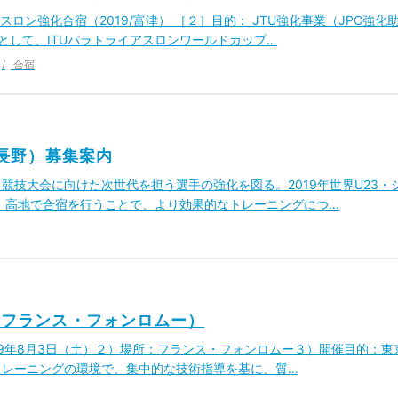
ロン強化合宿（2019/富津） ［２］目的： JTU強化事業（JPC強化
として、ITUパラトライアスロンワールドカップ…
合宿
/長野）募集案内
ク競技大会に向けた次世代を担う選手の強化を図る。2019年世界U23・
、高地で合宿を行うことで、より効果的なトレーニングにつ…
9/フランス・フォンロムー）
019年8月3日（土）２）場所：フランス・フォンロムー３）開催目的：東
地トレーニングの環境で、集中的な技術指導を基に、質…