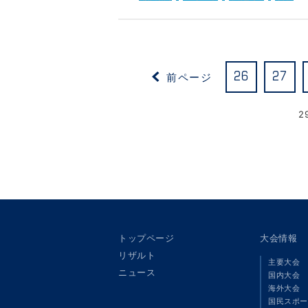
前ページ
26
27
2
トップページ
大会情報
リザルト
主要大会
ニュース
国内大会
海外大会
国民スポー