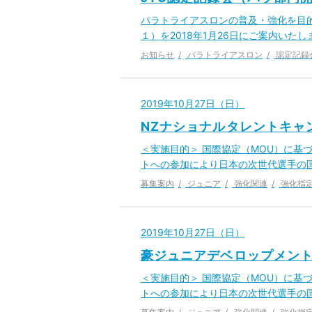
パラトライアスロンの普及・強化を目的
１）を2018年1月26日にご案内い
お知らせ
パラトライアスロン
認定記録
2019年10月27日（日）
NZナショナルタレントキャン
＜実施目的＞ 国際協定（MOU）に基
トへの参加により日本の次世代選手の
募集案内
ジュニア
強化関連
強化指
2019年10月27日（日）
豪ジュニアデベロップメント
＜実施目的＞ 国際協定（MOU）に基
トへの参加により日本の次世代選手の