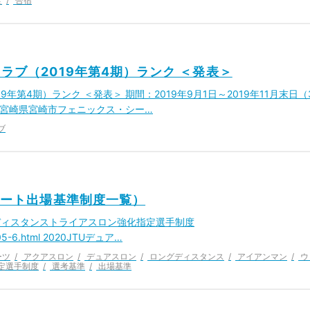
定
合宿
ラブ（2019年第4期）ランク ＜発表＞
年第4期）ランク ＜発表＞ 期間：2019年9月1日～2019年11月末日（
ー 宮崎県宮崎市フェニックス・シー…
ブ
リート出場基準制度一覧）
グディスタンストライアスロン強化指定選手制度
91005-6.html 2020JTUデュア…
ーツ
アクアスロン
デュアスロン
ロングディスタンス
アイアンマン
ウ
定選手制度
選考基準
出場基準