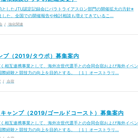
としたJTU認定記録会にパラトライアスロン部門の開催拡大の方針※
たしました。全国での開催報告や検討相談も増えてきているこ…
会
強化関連
プ（2019/タウポ）募集案内
づく相互連携事業として、海外次世代選手との合同合宿および海外イベ
国際経験と競技力の向上を目的とする。 ［１］オーストラリ…
定
合宿
キャンプ（2019/ゴールドコースト）募集案内
づく相互連携事業として、海外次世代選手との合同合宿および海外イベ
国際経験と競技力の向上を目的とする。 ［１］オーストラリ…