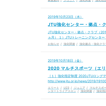
募集案内
ジュニア
強化関連
強化指
2019年10月23日（水）
JTU強化センター・拠点・ク
JTU強化センター・拠点・クラブ（2019
ヵ月） １）JTUトレーニングセンタ
お知らせ
強化関連
強化拠点・強化クラ
2019年10月18日（金）
2020 マルチスポーツ（エ
［１］強化指定制度 2020JTUロン
http://www.jtu.or.jp/news/2019/1
エリート
U23
ジュニア
マルチスポ
ンタートライアスロン
強化関連
強化指